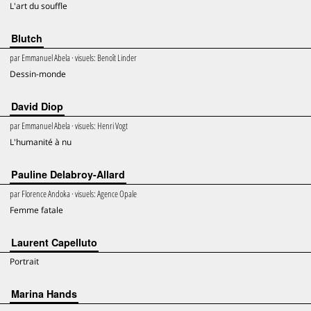
L'art du souffle
Blutch
par
Emmanuel Abela
· visuels:
Benoît Linder
Dessin-monde
David Diop
par
Emmanuel Abela
· visuels:
Henri Vogt
L'humanité à nu
Pauline Delabroy-Allard
par
Florence Andoka
· visuels:
Agence Opale
Femme fatale
Laurent Capelluto
Portrait
Marina Hands