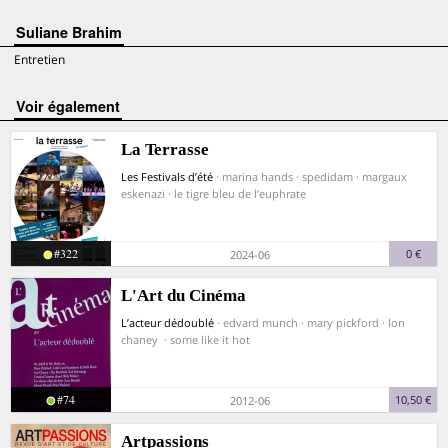
Suliane Brahim
Entretien
voir également
La Terrasse
Les Festivals d’été
· marina hands · spedidam · margaux
eskenazi · le tigre bleu de l’euphrate
#322
0 €
2024-06
L'Art du Cinéma
L’acteur dédoublé
· edvard munch · mary pickford · lon
chaney · some like it hot
#74
10,50 €
2012-06
Artpassions