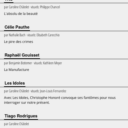
par
Caroline Châtelet
· visuels:
Philippe Chancel
L'absolu de la beauté
Célie Pauthe
par
Nathalie Bach
· visuels:
Elisabeth Carecchio
Le pire des crimes
Raphaël Gouisset
par
Benjamin Bottemer
· visuels:
Kathleen Meyer
La Manufacture
Les Idoles
par
Caroline Châtelet
· visuels:
Jean-Louis Fernandez
Avec Les Idoles, Christophe Honoré convoque ses fantômes pour nous
interroger sur notre présent.
Tiago Rodrigues
par
Caroline Châtelet