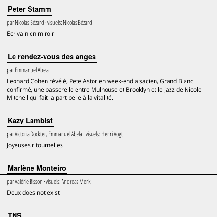
Peter Stamm
par
Nicolas Bézard
· visuels:
Nicolas Bézard
Écrivain en miroir
Le rendez-vous des anges
par
Emmanuel Abela
Leonard Cohen révélé, Pete Astor en week-end alsacien, Grand Blanc
confirmé, une passerelle entre Mulhouse et Brooklyn et le jazz de Nicole
Mitchell qui fait la part belle à la vitalité.
Kazy Lambist
par
Victoria Dockter, Emmanuel Abela
· visuels:
Henri Vogt
Joyeuses ritournelles
Marlène Monteiro
par
Valérie Bisson
· visuels:
Andreas Merk
Deux does not exist
TNS