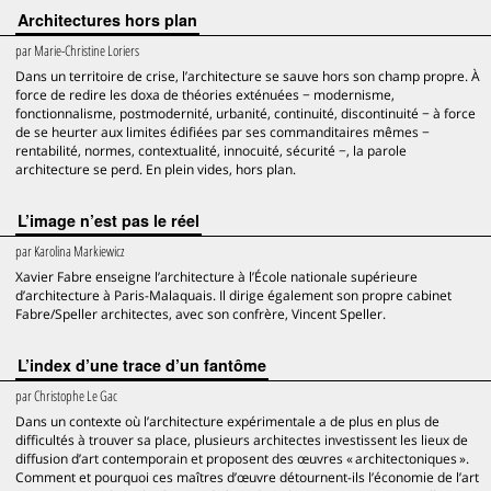
Architectures hors plan
par
Marie-Christine Loriers
Dans un territoire de crise, l’architecture se sauve hors son champ propre. À
force de redire les doxa de théories exténuées − modernisme,
fonctionnalisme, postmodernité, urbanité, continuité, discontinuité − à force
de se heurter aux limites édifiées par ses commanditaires mêmes −
rentabilité, normes, contextualité, innocuité, sécurité −, la parole
architecture se perd. En plein vides, hors plan.
L’image n’est pas le réel
par
Karolina Markiewicz
Xavier Fabre enseigne l’architecture à l’École nationale supérieure
d’architecture à Paris-Malaquais. Il dirige également son propre cabinet
Fabre/Speller architectes, avec son confrère, Vincent Speller.
L’index d’une trace d’un fantôme
par
Christophe Le Gac
Dans un contexte où l’architecture expérimentale a de plus en plus de
difficultés à trouver sa place, plusieurs architectes investissent les lieux de
diffusion d’art contemporain et proposent des œuvres « architectoniques ».
Comment et pourquoi ces maîtres d’œuvre détournent-ils l’économie de l’art