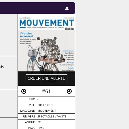
uis
#61
PRIX
-
DATE
2011-10-01
MAGAZINE
MOUVEMENT
UNIVERS
SPECTACLES VIVANTS
LANGUE
FR
PAYS
FRANCE