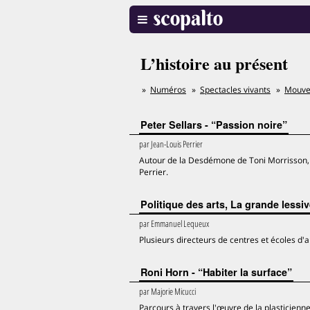
L’histoire au présent
Numéros
Spectacles vivants
Mouv
Peter Sellars - “Passion noire”
par
Jean-Louis Perrier
Autour de la Desdémone de Toni Morrisson, l
Perrier.
Politique des arts, La grande lessi
par
Emmanuel Lequeux
Plusieurs directeurs de centres et écoles d
Roni Horn - “Habiter la surface”
par
Majorie Micucci
Parcours à travers l'œuvre de la plasticienne 