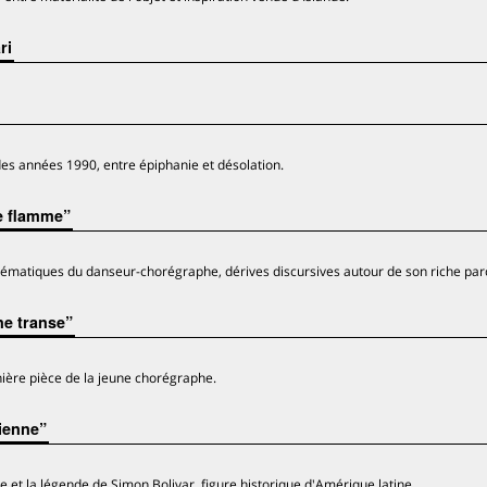
ri
des années 1990, entre épiphanie et désolation.
e flamme”
lématiques du danseur-chorégraphe, dérives discursives autour de son riche par
ne transe”
rnière pièce de la jeune chorégraphe.
ienne”
re et la légende de Simon Bolivar, figure historique d'Amérique latine.