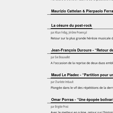
Maurizio Cattelan & Pierpaolo Ferra
La césure du post-rock
par
Afsan Fellag, Jérôme Provençal
Retour sur la plus grande hérésie musicale 
Jean-François Duroure - “Retour d
par
Eve Beauvallet
A l'occasion de la reprise de deux duos emb
Maud Le Pladec - “Partition pour u
par
Charlotte Imbault
Plongée dans le vif des répétitions de la de
Omar Porras - “Une épopée bolivar
par
Brigitte Prost
Avec le metteur en scène, retour sur l'histoi