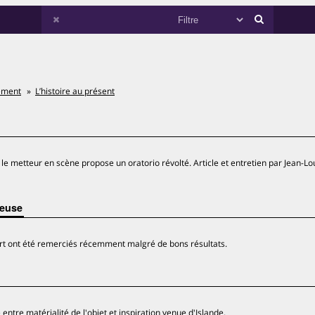
ement
L’histoire au présent
e metteur en scène propose un oratorio révolté. Article et entretien par Jean-Lo
veuse
'art ont été remerciés récemment malgré de bons résultats.
entre matérialité de l'objet et inspiration venue d'Islande.