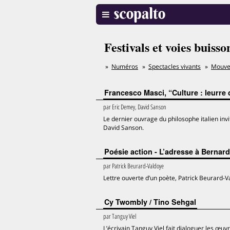
Festivals et voies buisso
Numéros
Spectacles vivants
Mouv
Francesco Masci, “Culture : leurre d
par
Eric Demey, David Sanson
Le dernier ouvrage du philosophe italien invit
David Sanson.
Poésie action - L’adresse à Bernar
par
Patrick Beurard-Valdoye
Lettre ouverte d’un poète, Patrick Beurard-V
Cy Twombly / Tino Sehgal
par
Tanguy Viel
L’écrivain Tanguy Viel fait dialoguer les œuv