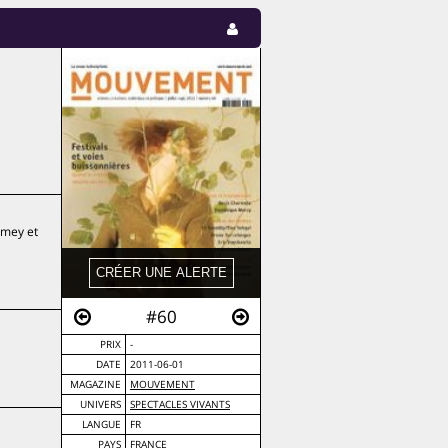
Demey et
#60
PRIX
-
DATE
2011-06-01
MAGAZINE
MOUVEMENT
UNIVERS
SPECTACLES VIVANTS
LANGUE
FR
PAYS
FRANCE