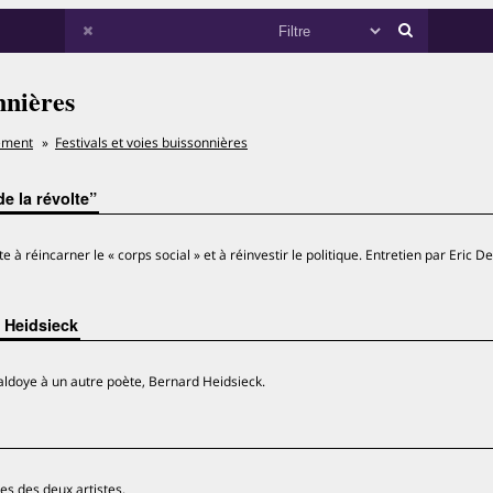
nnières
ement
Festivals et voies buissonnières
e la révolte”
e à réincarner le « corps social » et à réinvestir le politique. Entretien par Eric 
d Heidsieck
aldoye à un autre poète, Bernard Heidsieck.
res des deux artistes.