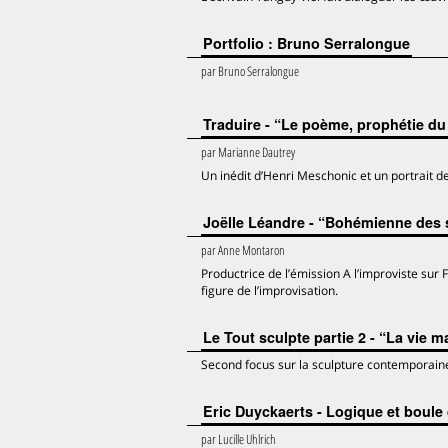
Portfolio : Bruno Serralongue
par
Bruno Serralongue
Traduire - “Le poème, prophétie d
par
Marianne Dautrey
Un inédit d’Henri Meschonic et un portrait de
Joëlle Léandre - “Bohémienne des
par
Anne Montaron
Productrice de l’émission A l’improviste su
figure de l’improvisation.
Le Tout sculpte partie 2 - “La vie ma
Second focus sur la sculpture contemporaine
Eric Duyckaerts - Logique et boul
par
Lucille Uhlrich