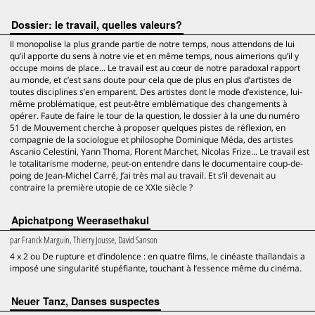
Dossier: le travail, quelles valeurs?
Il monopolise la plus grande partie de notre temps, nous attendons de lui
qu’il apporte du sens à notre vie et en même temps, nous aimerions qu’il y
occupe moins de place... Le travail est au cœur de notre paradoxal rapport
au monde, et c’est sans doute pour cela que de plus en plus d’artistes de
toutes disciplines s’en emparent. Des artistes dont le mode d’existence, lui-
même problématique, est peut-être emblématique des changements à
opérer. Faute de faire le tour de la question, le dossier à la une du numéro
51 de Mouvement cherche à proposer quelques pistes de réflexion, en
compagnie de la sociologue et philosophe Dominique Méda, des artistes
Ascanio Celestini, Yann Thoma, Florent Marchet, Nicolas Frize... Le travail est
le totalitarisme moderne, peut-on entendre dans le documentaire coup-de-
poing de Jean-Michel Carré, J’ai très mal au travail. Et s’il devenait au
contraire la première utopie de ce XXIe siècle ?
Apichatpong Weerasethakul
par
Franck Marguin, Thierry Jousse, David Sanson
4 x 2 ou De rupture et d’indolence : en quatre films, le cinéaste thaïlandais a
imposé une singularité stupéfiante, touchant à l’essence même du cinéma.
Neuer Tanz, Danses suspectes