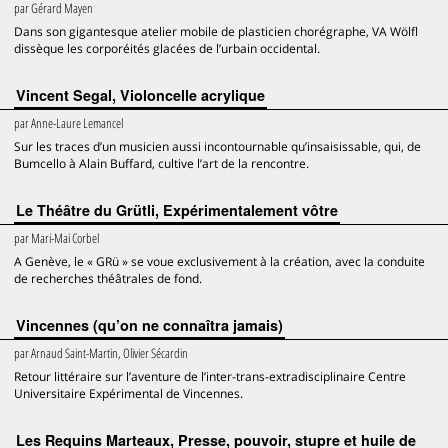
par
Gérard Mayen
Dans son gigantesque atelier mobile de plasticien chorégraphe, VA Wölfl
dissèque les corporéités glacées de l’urbain occidental.
Vincent Segal, Violoncelle acrylique
par
Anne-Laure Lemancel
Sur les traces d’un musicien aussi incontournable qu’insaisissable, qui, de
Bumcello à Alain Buffard, cultive l’art de la rencontre.
Le Théâtre du Grütli, Expérimentalement vôtre
par
Mari-Mai Corbel
A Genève, le « GRü » se voue exclusivement à la création, avec la conduite
de recherches théâtrales de fond.
Vincennes (qu’on ne connaîtra jamais)
par
Arnaud Saint-Martin, Olivier Sécardin
Retour littéraire sur l’aventure de l’inter-trans-extradisciplinaire Centre
Universitaire Expérimental de Vincennes.
Les Requins Marteaux, Presse, pouvoir, stupre et huile de