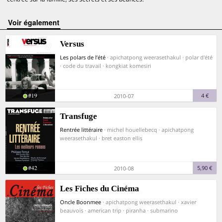
voir également
Versus
Les polars de l’été
· apichatpong weerasethakul · polar d'été
· code du travail · kongkiat komesiri
#19
4 €
2010-07
Transfuge
Rentrée littéraire
· michel houellebecq · apichatpong
weerasethakul · bret easton ellis
#42
5,90 €
2010-08
Les Fiches du Cinéma
Oncle Boonmee
· apichatpong weerasethakul · xavier
beauvois · american trip · piranha · submarino