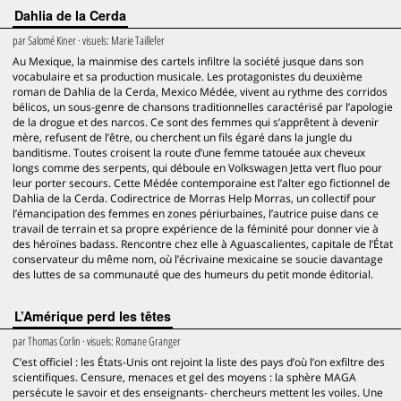
Dahlia de la Cerda
par
Salomé Kiner
· visuels:
Marie Taillefer
Au Mexique, la mainmise des cartels infiltre la société jusque dans son
vocabulaire et sa production musicale. Les protagonistes du deuxième
roman de Dahlia de la Cerda, Mexico Médée, vivent au rythme des corridos
bélicos, un sous-genre de chansons traditionnelles caractérisé par l’apologie
de la drogue et des narcos. Ce sont des femmes qui s’apprêtent à devenir
mère, refusent de l’être, ou cherchent un fils égaré dans la jungle du
banditisme. Toutes croisent la route d’une femme tatouée aux cheveux
longs comme des serpents, qui déboule en Volkswagen Jetta vert fluo pour
leur porter secours. Cette Médée contemporaine est l’alter ego fictionnel de
Dahlia de la Cerda. Codirectrice de Morras Help Morras, un collectif pour
l’émancipation des femmes en zones périurbaines, l’autrice puise dans ce
travail de terrain et sa propre expérience de la féminité pour donner vie à
des héroïnes badass. Rencontre chez elle à Aguascalientes, capitale de l’État
conservateur du même nom, où l’écrivaine mexicaine se soucie davantage
des luttes de sa communauté que des humeurs du petit monde éditorial.
L’Amérique perd les têtes
par
Thomas Corlin
· visuels:
Romane Granger
C’est officiel : les États-Unis ont rejoint la liste des pays d’où l’on exfiltre des
scientifiques. Censure, menaces et gel des moyens : la sphère MAGA
persécute le savoir et des enseignants- chercheurs mettent les voiles. Une