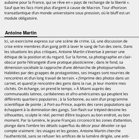
aubaine pour la France, qui se rêve en « pays de rechange de la liberté ».
Sauf que les facs n’ont plus d’argent à cause de Macron. Tour d’horizon
transatlantique d’un monde universitaire sous pression, où le bluff est un
module obligatoire.
Antoine Martin
Ici, un exorcisme express sur une scène de crime. Là, une discussion de
crise entre membres d’un gang prêt à laver le sang de l’un des siens. Dans
les situations les plus critiques, Antoine Martin s’évertue à penser une
éthique de la position et du regard. Sur la forme, sa photographie en clair-
obscur porte l’étrangeté d’une pratique plasticienne ; dans le fond, sa
dimension sociétale la rapproche d’une démarche de photojournaliste.
Habitées par des grappes de protagonistes, ses images sont nourries de
rencontres et d’un long travail de terrain. « J’imprime des photos dans un
carnet, et quand je rencontre des gens dans la rue, je leur montre mes
clichés. On échange, on prend le temps. » À Miami auprès des
communautés latinos, caribéennes et afro-américaines qui peuplent les
différents quartiers populaires ; à la Sorbonne, au sein d’un programme
scientifique de pointe ; à Port-au-Prince, auprès des rares populations qui
échappent à la domination des gangs. Son flash sur trépied dessine les
silhouettes, sculpte le réel, permet d’être toujours au bon endroit, au bon
moment. Par la lumière, le jeune Français circonscrit les zones d’attention,
plonge dans l’ombre les détails superflus du décor pour dévoiler ce qui
compte vraiment : les visages et les gestes. Antoine Martin cherche
l’authenticité, sans se refuser les artifices de la lumière dirigée, une anti-