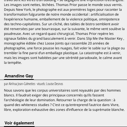
Les images sont nettes, léchées. Thomas Prior passe le monde sous vernis.
Depuis New York, le photographe est aux premières loges pour raconter la
transformation fulgurante de notre monde occidental : artificialisation de
l’expérience humaine, emballement de la violence politique, omnipotence
des techno-capitalistes. Sur un cliché, des tables de bistro semblent avoir
été renversées par une bourrasque, sur la suivante, le même vent soulève la
poudreuse. Avec un regard quasi chirurgical, Thomas Prior repère les
signaux faibles du grand basculement à venir. Dans Slip Me the Master Key ,
monographie éditée chez Loose Joints qui rassemble 20 années de
photographie, une force pousse les nuages, fait voler le sable sur la plage ou
trembler la fine paroi d’un emballage plastique. La catastrophe est à venir,
mais les images sont habitées par une sérénité paradoxale, le calme avant
la tempête.
Amandine Gay
par
Aïnhoa Jean-Calmettes
· visuels:
Louise Desnos
Nous savons que les corpus universitaires sont noyautés par des hommes
blancs. Il faudrait exiger des principaux concernés qu’ils fassent
l’archéologie de leur domination. Retourner la charge de la question : à
quand des whiteness studies ? C’est ce qu’entreprend l’autrice dans Vivre,
libre, exploration exhaustive des zones d’influence de la suprématie blanche.
voir également