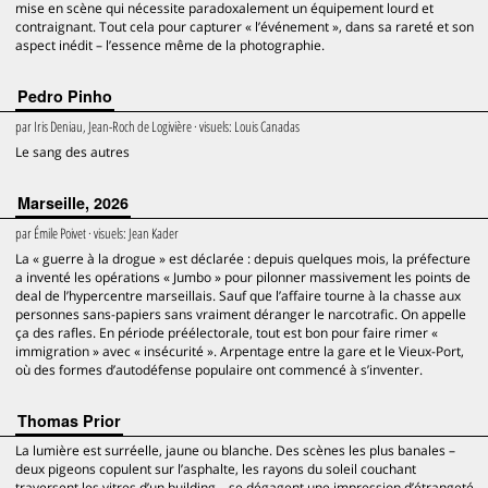
mise en scène qui nécessite paradoxalement un équipement lourd et
contraignant. Tout cela pour capturer « l’événement », dans sa rareté et son
aspect inédit – l’essence même de la photographie.
Pedro Pinho
par
Iris Deniau, Jean-Roch de Logivière
· visuels:
Louis Canadas
Le sang des autres
Marseille, 2026
par
Émile Poivet
· visuels:
Jean Kader
La « guerre à la drogue » est déclarée : depuis quelques mois, la préfecture
a inventé les opérations « Jumbo » pour pilonner massivement les points de
deal de l’hypercentre marseillais. Sauf que l’affaire tourne à la chasse aux
personnes sans-papiers sans vraiment déranger le narcotrafic. On appelle
ça des rafles. En période préélectorale, tout est bon pour faire rimer «
immigration » avec « insécurité ». Arpentage entre la gare et le Vieux-Port,
où des formes d’autodéfense populaire ont commencé à s’inventer.
Thomas Prior
La lumière est surréelle, jaune ou blanche. Des scènes les plus banales –
deux pigeons copulent sur l’asphalte, les rayons du soleil couchant
traversent les vitres d’un building – se dégagent une impression d’étrangeté.