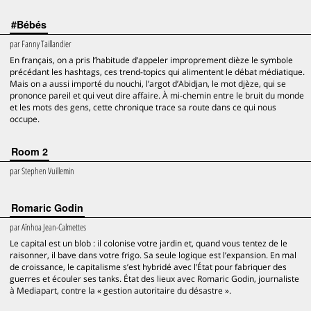
#Bébés
par
Fanny Taillandier
En français, on a pris l’habitude d’appeler improprement dièze le symbole
précédant les hashtags, ces trend-topics qui alimentent le débat médiatique.
Mais on a aussi importé du nouchi, l’argot d’Abidjan, le mot djèze, qui se
prononce pareil et qui veut dire affaire. À mi-chemin entre le bruit du monde
et les mots des gens, cette chronique trace sa route dans ce qui nous
occupe.
Room 2
par
Stephen Vuillemin
Romaric Godin
par
Aïnhoa Jean-Calmettes
Le capital est un blob : il colonise votre jardin et, quand vous tentez de le
raisonner, il bave dans votre frigo. Sa seule logique est l’expansion. En mal
de croissance, le capitalisme s’est hybridé avec l’État pour fabriquer des
guerres et écouler ses tanks. État des lieux avec Romaric Godin, journaliste
à Mediapart, contre la « gestion autoritaire du désastre ».