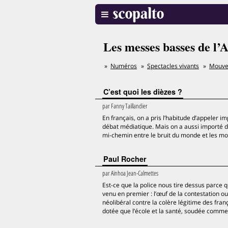
Les messes basses de l
Numéros
Spectacles vivants
Mouv
C’est quoi les dièzes ?
par
Fanny Taillandier
En français, on a pris l’habitude d’appeler 
débat médiatique. Mais on a aussi importé du 
mi-chemin entre le bruit du monde et les mo
Paul Rocher
par
Aïnhoa Jean-Calmettes
Est-ce que la police nous tire dessus parce q
venu en premier : l’œuf de la contestation o
néolibéral contre la colère légitime des fr
dotée que l’école et la santé, soudée comme