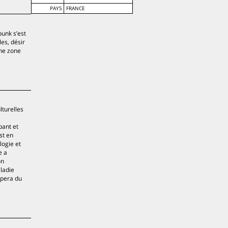
PAYS
FRANCE
punk s’est
les, désir
une zone
lturelles
pant et
st en
logie et
e a
on
ladie
opera du