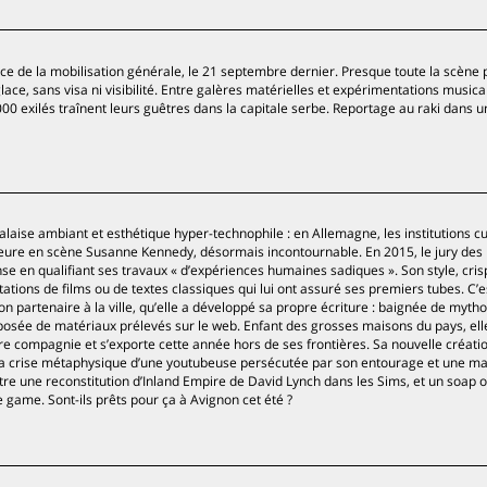
nce de la mobilisation générale, le 21 septembre dernier. Presque toute la scène 
lace, sans visa ni visibilité. Entre galères matérielles et expérimentations musica
 000 exilés traînent leurs guêtres dans la capitale serbe. Reportage au raki dans 
aise ambiant et esthétique hyper-technophile : en Allemagne, les institutions cu
etteure en scène Susanne Kennedy, désormais incontournable. En 2015, le jury des
e en qualifiant ses travaux « d’expériences humaines sadiques ». Son style, cris
ptations de films ou de textes classiques qui lui ont assuré ses premiers tubes. C’e
on partenaire à la ville, qu’elle a développé sa propre écriture : baignée de mytho
ée de matériaux prélevés sur le web. Enfant des grosses maisons du pays, ell
e compagnie et s’exporte cette année hors de ses frontières. Sa nouvelle créati
a crise métaphysique d’une youtubeuse persécutée par son entourage et une ma
tre une reconstitution d’Inland Empire de David Lynch dans les Sims, et un soap 
game. Sont-ils prêts pour ça à Avignon cet été ?