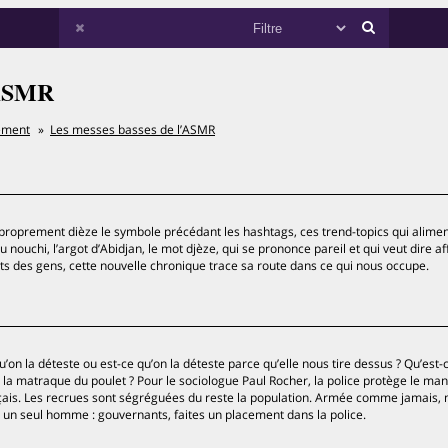
’ASMR
ement
Les messes basses de l’ASMR
improprement dièze le symbole précédant les hashtags, ces trend-topics qui alimen
nouchi, l’argot d’Abidjan, le mot djèze, qui se prononce pareil et qui veut dire af
ts des gens, cette nouvelle chronique trace sa route dans ce qui nous occupe.
u’on la déteste ou est-ce qu’on la déteste parce qu’elle nous tire dessus ? Qu’est-c
u la matraque du poulet ? Pour le sociologue Paul Rocher, la police protège le ma
ançais. Les recrues sont ségréguées du reste la population. Armée comme jamais,
 un seul homme : gouvernants, faites un placement dans la police.