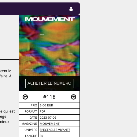
tent le
faire. À
#118
PRIX
6.00 EUR
e qui est
FORMAT
PDF
nège
DATE
2023-07-06
 mieux
MAGAZINE
MOUVEMENT
UNIVERS
SPECTACLES VIVANTS
LANGUE
FR