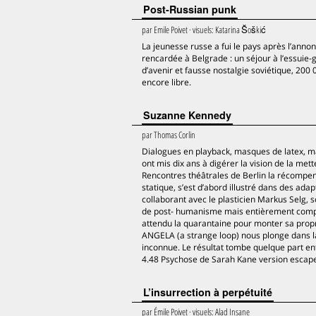
Post-Russian punk
par
Emile Poivet
· visuels:
Katarina Šoškić
La jeunesse russe a fui le pays après l’anno
rencardée à Belgrade : un séjour à l’essuie-g
d’avenir et fausse nostalgie soviétique, 200
encore libre.
Suzanne Kennedy
par
Thomas Corlin
Dialogues en playback, masques de latex, mal
ont mis dix ans à digérer la vision de la m
Rencontres théâtrales de Berlin la récompens
statique, s’est d’abord illustré dans des ada
collaborant avec le plasticien Markus Selg, s
de post- humanisme mais entièrement compos
attendu la quarantaine pour monter sa propr
ANGELA (a strange loop) nous plonge dans l
inconnue. Le résultat tombe quelque part en
4.48 Psychose de Sarah Kane version escape 
L’insurrection à perpétuité
par
Émile Poivet
· visuels:
Alad Insane