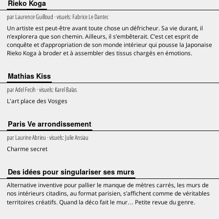
Rieko Koga
par
Laurence Guilloud
· visuels:
Fabrice Le Dantec
Un artiste est peut-être avant toute chose un défricheur. Sa vie durant, il
n’explorera que son chemin. Ailleurs, il s’embêterait. C’est cet esprit de
conquête et d’appropriation de son monde intérieur qui pousse la Japonaise
Rieko Koga à broder et à assembler des tissus chargés en émotions.
Mathias Kiss
par
Adel Fecih
· visuels:
Karel Balas
L'art place des Vosges
Paris Ve arrondissement
par
Laurine Abrieu
· visuels:
Julie Ansiau
Charme secret
Des idées pour singulariser ses murs
Alternative inventive pour pallier le manque de mètres carrés, les murs de
nos intérieurs citadins, au format parisien, s’affichent comme de véritables
territoires créatifs. Quand la déco fait le mur… Petite revue du genre.