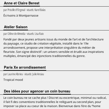
Anne et Claire Berest
par
Priscille d'Orgeval
· visuels:
Karel Balas
Écrivains à Montparnasse
Atelier Saison
par
Céline de Almeida
· visuels:
Lisa Raio
Fondé par deux jeunes artisans issus du monde de l’art et de l’architecture
du paysage, ce studio de création végétale, installé dans le 19e
arrondissement, propose une interprétation singulière du métier de
fleuriste. Son signe distinctif : un univers sensible et érudit aux inspirations
multiples, émancipé des injonctions traditionnelles du genre.
Paris Xe arrondissement
par
Laurine Abrieu
· visuels:
Julie Ansiau
Tropical mood
Des idées pour agencer un coin bureau
Le coin bureau ne se cache plus ! Discret ou excentrique, minimal ou radical,
il fait fi des conventions traditionnelles le reléguant au second plan, pour
imposer sa place au coeur de la maison. Bienvenue dans l’ère du “home