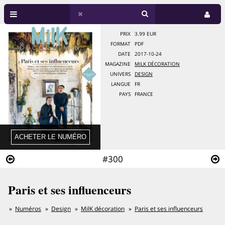
PRIX
3.99 EUR
FORMAT
PDF
DATE
2017-10-24
MAGAZINE
MILK DÉCORATION
UNIVERS
DESIGN
LANGUE
FR
PAYS
FRANCE
#300
Paris et ses influenceurs
Numéros
Design
MilK décoration
Paris et ses influenceurs