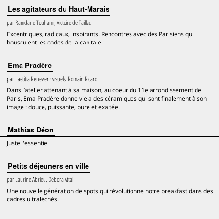
Les agitateurs du Haut-Marais
par
Ramdane Touhami, Victoire de Taillac
Excentriques, radicaux, inspirants. Rencontres avec des Parisiens qui
bousculent les codes de la capitale.
Ema Pradère
par
Laetitia Renevier
· visuels:
Romain Ricard
Dans l’atelier attenant à sa maison, au coeur du 11e arrondissement de
Paris, Ema Pradère donne vie a des céramiques qui sont finalement à son
image : douce, puissante, pure et exaltée.
Mathias Déon
Juste l'essentiel
Petits déjeuners en ville
par
Laurine Abrieu, Debora Attal
Une nouvelle génération de spots qui révolutionne notre breakfast dans des
cadres ultraléchés.