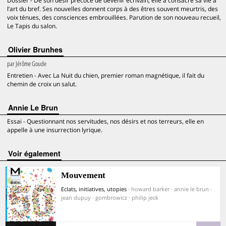
Dossier - De son désir précoce de devenir écrivain, elle a consacré sa vie à
l’art du bref. Ses nouvelles donnent corps à des êtres souvent meurtris, des
voix ténues, des consciences embrouillées. Parution de son nouveau recueil,
Le Tapis du salon.
Olivier Brunhes
par
Jérôme Goude
Entretien - Avec La Nuit du chien, premier roman magnétique, il fait du
chemin de croix un salut.
Annie Le Brun
Essai - Questionnant nos servitudes, nos désirs et nos terreurs, elle en
appelle à une insurrection lyrique.
voir également
Mouvement
Eclats, initiatives, utopies
· howard barker · annie le brun ·
jean dupuy · gombrowicz · philip jeck