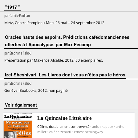
“1917 ”
par
Camille Paulhan
Metz, Centre Pompidou-Metz 26 mai – 24 septembre 2012
Oracles hauts des espoirs. Prédictions cafédomanciennes
offertes à l’Apocalypse, par Max Fécamp
par
Stéphane Reboul
Présentation par Maxence Alcalde, 2012, 50 exemplaires.
Izet Sheshivari, Les Livres dont vous n’êtes pas le héros
par
Stéphane Reboul
Genève, Boabooks, 2012, non paginé
voir également
La Quinzaine Littéraire
Céline, durablement controversé
· anish kapoor · arthur
miller · valérie zenatti · ernest hemingway