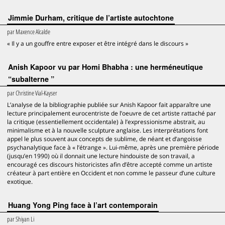
Jimmie Durham, critique de l’artiste autochtone
par
Maxence Alcalde
« Il y a un gouffre entre exposer et être intégré dans le discours »
Anish Kapoor vu par Homi Bhabha : une herméneutique
“subalterne ”
par
Christine Vial-Kayser
L’analyse de la bibliographie publiée sur Anish Kapoor fait apparaître une
lecture principalement eurocentriste de l’oeuvre de cet artiste rattaché par
la critique (essentiellement occidentale) à l’expressionisme abstrait, au
minimalisme et à la nouvelle sculpture anglaise. Les interprétations font
appel le plus souvent aux concepts de sublime, de néant et d’angoisse
psychanalytique face à « l’étrange ». Lui-même, après une première période
(jusqu’en 1990) où il donnait une lecture hindouiste de son travail, a
encouragé ces discours historicistes afin d’être accepté comme un artiste
créateur à part entière en Occident et non comme le passeur d’une culture
exotique.
Huang Yong Ping face à l’art contemporain
par
Shiyan Li