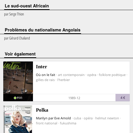
Le sud-ouest Africain
par
Serge Thion
Problèmes du nationalisme Angolais
par
Gérard Chaliand
voir également
Inter
Où on le fait
· art contemporain · opéra · folklore poétique ·
gilles de rais · l'herbier
#46
4 €
1989-12
Polka
Marilyn par Eve Arnold
· cuba · opéra · helmut newton ·
front national · fukushima