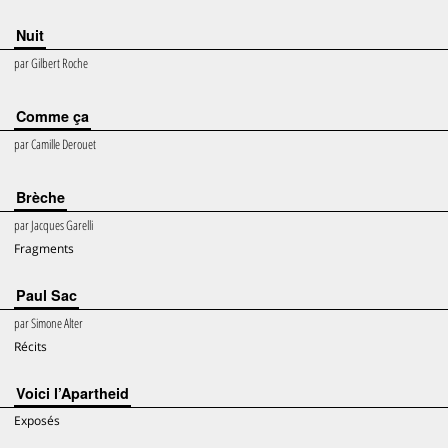
Nuit
par
Gilbert Roche
Comme ça
par
Camille Derouet
Brèche
par
Jacques Garelli
Fragments
Paul Sac
par
Simone Alter
Récits
Voici l’Apartheid
Exposés