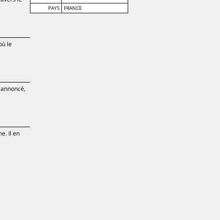
PAYS
FRANCE
où le
e annoncé,
e. Il en