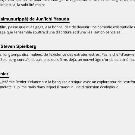
on est là, la subtilité moins.
taimusurippâ) de Jun’ichi Yasuda
e film, passé quelques gags, a la bonne idée de devenir une comédie existentielle 
e que l’ensemble souffre d’une d’écriture et d’une réalisation bancales.
 Steven Spielberg
s, longtemps dissimulées, de l’existence des extraterrestres. Pas le chef-d’œuvr
Spielberg connaît, depuis plusieurs films déjà, un nouvel âge d’or de son cinéma.
nier
l, Jérémie Renier s’élance sur la banquise arctique avec un explorateur de l’extrêm
nnêteté, sublime mais dans lequel il manque une dimension écologique.