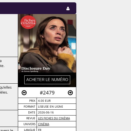
la
te.
qu’elles
#2479
èles.
PRIX
4.00 EUR
FORMAT
LISEUSE EN LIGNE
DATE
2026-06-16
REVUE
LES FICHES DU CINÉMA
UNIVERS
CINÉMA
ravers le
LANGUE
FR