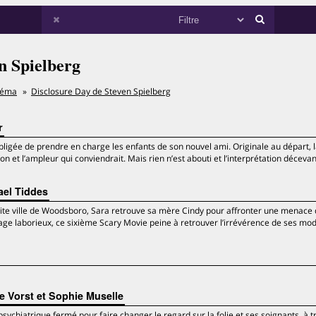
n Spielberg
néma
Disclosure Day de Steven Spielberg
r
igée de prendre en charge les enfants de son nouvel ami. Originale au départ, 
ton et l’ampleur qui conviendrait. Mais rien n’est abouti et l’interprétation décevan
ael Tiddes
ite ville de Woodsboro, Sara retrouve sa mère Cindy pour affronter une menace 
lage laborieux, ce sixième Scary Movie peine à retrouver l’irrévérence de ses mod
 Vorst et Sophie Muselle
chiatrique fermé pour faire changer le regard sur la folie et ses soignants, à t