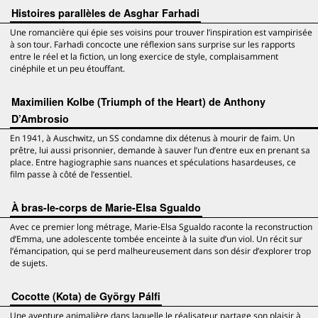
Histoires parallèles de Asghar Farhadi
Une romancière qui épie ses voisins pour trouver l’inspiration est vampirisée
à son tour. Farhadi concocte une réflexion sans surprise sur les rapports
entre le réel et la fiction, un long exercice de style, complaisamment
cinéphile et un peu étouffant.
Maximilien Kolbe (Triumph of the Heart) de Anthony
D’Ambrosio
En 1941, à Auschwitz, un SS condamne dix détenus à mourir de faim. Un
prêtre, lui aussi prisonnier, demande à sauver l’un d’entre eux en prenant sa
place. Entre hagiographie sans nuances et spéculations hasardeuses, ce
film passe à côté de l’essentiel.
À bras-le-corps de Marie-Elsa Sgualdo
Avec ce premier long métrage, Marie-Elsa Sgualdo raconte la reconstruction
d’Emma, une adolescente tombée enceinte à la suite d’un viol. Un récit sur
l’émancipation, qui se perd malheureusement dans son désir d’explorer trop
de sujets.
Cocotte (Kota) de György Pálfi
Une aventure animalière dans laquelle le réalisateur partage son plaisir à