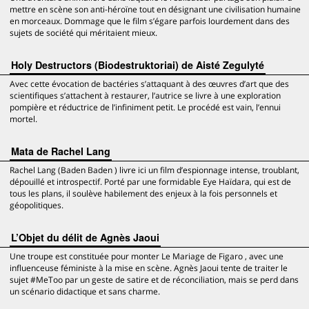
mettre en scène son anti-héroïne tout en désignant une civilisation humaine
en morceaux. Dommage que le film s’égare parfois lourdement dans des
sujets de société qui méritaient mieux.
Holy Destructors (Biodestruktoriai) de Aisté Zegulyté
Avec cette évocation de bactéries s’attaquant à des œuvres d’art que des
scientifiques s’attachent à restaurer, l’autrice se livre à une exploration
pompière et réductrice de l’infiniment petit. Le procédé est vain, l’ennui
mortel.
Mata de Rachel Lang
Rachel Lang (Baden Baden ) livre ici un film d’espionnage intense, troublant,
dépouillé et introspectif. Porté par une formidable Eye Haïdara, qui est de
tous les plans, il soulève habilement des enjeux à la fois personnels et
géopolitiques.
L’Objet du délit de Agnès Jaoui
Une troupe est constituée pour monter Le Mariage de Figaro , avec une
influenceuse féministe à la mise en scène. Agnès Jaoui tente de traiter le
sujet #MeToo par un geste de satire et de réconciliation, mais se perd dans
un scénario didactique et sans charme.