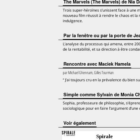
The Marvels (The Marvels) de Nia 
Trois super-héroïnes s’unissent face à une m
nouveau film réussit à rendre le chaos et la 
indulgence.
Par la fenêtre ou par la porte de Je
L’analyse du processus qui amena, entre 200
de la rentabilité, et sa direction à être cond
Rencontre avec Maciek Hamela
par
Michael Ghennam, Gilles Tourman
“ J’ai toujours cru en la prévalence du bien su
Simple comme Sylvain de Monia Ch
Sophia, professeure de philosophie, s’éprend 
sociologique pour en faire l’argument d’un
voir également
Spirale