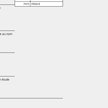
PAYS
FRANCE
e
ire au nom
on étude