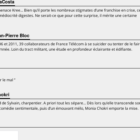
DaCosta
enace Kree... Bien qu’il porte les nombreux stigmates d’une franchise en crise, c
médiocrité digestes. Ne serait-ce que pour cette surprise, il mérite une certaine
an-Pierre Bloc
6 et 2011, 39 collaborateurs de France Télécom à se suicider ou tenter de le fa
amnée. Loin du tract militant, une étude en profondeur éclairante et édifiante.
r le mal ”
okri
de Sylvain, charpentier. A priori tout les sépare... Dès lors qu’elle transcende s
e comédie sentimentale, puis d’un émouvant mélo, Monia Chokri emporte la mise.