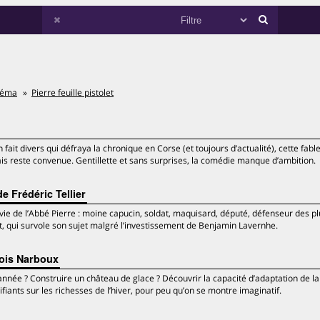
néma
Pierre feuille pistolet
ait divers qui défraya la chronique en Corse (et toujours d’actualité), cette fable
mais reste convenue. Gentillette et sans surprises, la comédie manque d’ambition.
e Frédéric Tellier
vie de l’Abbé Pierre : moine capucin, soldat, maquisard, député, défenseur des pl
, qui survole son sujet malgré l’investissement de Benjamin Lavernhe.
çois Narboux
’année ? Construire un château de glace ? Découvrir la capacité d’adaptation de la
fiants sur les richesses de l’hiver, pour peu qu’on se montre imaginatif.