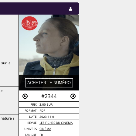
 sur la
us
#2344
PRIX
3.00 EUR
FORMAT
PDF
DATE
2023-11-01
 nature ?
REVUE
LES FICHES DU CINÉMA
UNIVERS
CINÉMA
LANGUE
FR