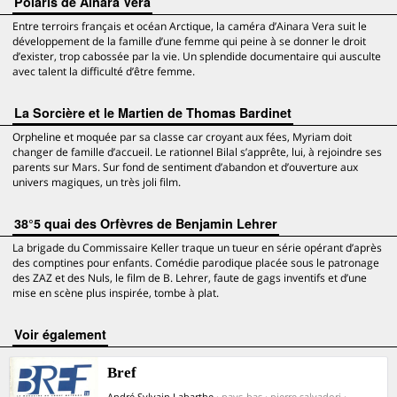
Polaris de Ainara Vera
Entre terroirs français et océan Arctique, la caméra d’Ainara Vera suit le
développement de la famille d’une femme qui peine à se donner le droit
d’exister, trop cabossée par la vie. Un splendide documentaire qui ausculte
avec talent la difficulté d’être femme.
La Sorcière et le Martien de Thomas Bardinet
Orpheline et moquée par sa classe car croyant aux fées, Myriam doit
changer de famille d’accueil. Le rationnel Bilal s’apprête, lui, à rejoindre ses
parents sur Mars. Sur fond de sentiment d’abandon et d’ouverture aux
univers magiques, un très joli film.
38°5 quai des Orfèvres de Benjamin Lehrer
La brigade du Commissaire Keller traque un tueur en série opérant d’après
des comptines pour enfants. Comédie parodique placée sous le patronage
des ZAZ et des Nuls, le film de B. Lehrer, faute de gags inventifs et d’une
mise en scène plus inspirée, tombe à plat.
voir également
Bref
André Sylvain Labarthe
· pays-bas · pierre salvadori ·