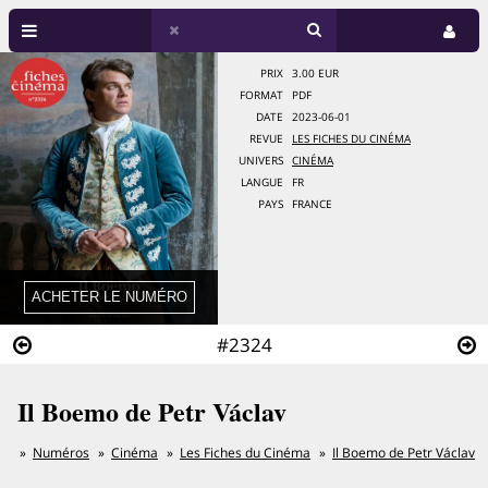
PRIX
3.00 EUR
FORMAT
PDF
DATE
2023-06-01
REVUE
LES FICHES DU CINÉMA
UNIVERS
CINÉMA
LANGUE
FR
PAYS
FRANCE
#2324
Il Boemo de Petr Václav
Numéros
Cinéma
Les Fiches du Cinéma
Il Boemo de Petr Václav