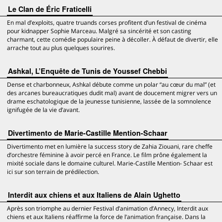
Le Clan de Éric Fraticelli
En mal d’exploits, quatre truands corses profitent d’un festival de cinéma
pour kidnapper Sophie Marceau. Malgré sa sincérité et son casting
charmant, cette comédie populaire peine à décoller. À défaut de divertir, elle
arrache tout au plus quelques sourires.
Ashkal, L’Enquête de Tunis de Youssef Chebbi
Dense et charbonneux, Ashkal débute comme un polar “au cœur du mal” (et
des arcanes bureaucratiques dudit mal) avant de doucement migrer vers un
drame eschatologique de la jeunesse tunisienne, lassée de la somnolence
ignifugée de la vie d’avant.
Divertimento de Marie-Castille Mention-Schaar
Divertimento met en lumière la success story de Zahia Ziouani, rare cheffe
d’orchestre féminine à avoir percé en France. Le film prône également la
mixité sociale dans le domaine culturel. Marie-Castille Mention- Schaar est
ici sur son terrain de prédilection.
Interdit aux chiens et aux Italiens de Alain Ughetto
Après son triomphe au dernier Festival d’animation d’Annecy, Interdit aux
chiens et aux Italiens réaffirme la force de l’animation française. Dans la