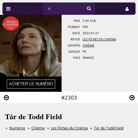
PRIX
3.00 EUR
FORMAT
PDF
DATE
2023-01-01
REVUE
LES FICHES DU CINÉMA
UNIVERS
CINÉMA
LANGUE
FR
PAYS
FRANCE
#2303
Tár de Todd Field
Numéros
Cinéma
Les Fiches du Cinéma
Tár de Todd Field