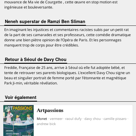
mouvance de Ma vie de Courgette , cette œuvre en stop motion est
ingénieuse et bouleversante.
Neneh superstar de Ramzi Ben Sliman
En imaginant les injustices et commentaires racistes subis par un petit rat
de la part de ses camarades et ses professeurs, cette comédie dramatique
donne une bien piètre opinion de l’Opéra de Paris. Et les personnages
manquent trop de corps pour être crédibles.
Retour à Séoul de Davy Chou
Freddie, Française de 25 ans, arrive à Séoul où elle fut adoptée bébé, et
tente de retrouver ses parents biologiques. L’excellent Davy Chou signe un
beau et singulier portrait de femme porté par l’étonnante et magnétique
Park Ji-min, véritable révélation.
voir également
Artpassions
Monet
· vermeer · raoul dufy · davy chou · camille pissaro ·
andrew bick