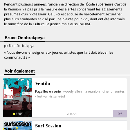
Pendant plusieurs années, l’ancienne direction de l’École supérieure d’art de
la Réunion n’a pas pris la mesure des alertes concernant les agissements
présumés d’un professeur. Celui-ci est accusé de harcèlement sexuel par
plusieurs étudiantes et visé par une plainte pour viol, dont ont été informés
le ministère de la Culture, la justice mais aussi l’ADIAF.
Bruce Onobrakpeya
par
Bruce Onobrakpeya
« Nous devons enseigner aux jeunes artistes que l’art doit élever les
communautés »
voir également
Ventilo
Pagailles en série
· woody allen · la réunion · cinehorizontes
· festival kisisa kréol
#205
0 €
2007-10
Surf Session