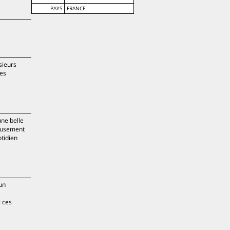
PAYS
FRANCE
sieurs
des
une belle
ueusement
otidien
un
: ces