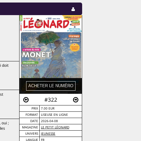
i doit
st
#322
PRIX
7.00 EUR
FORMAT
LISEUSE EN LIGNE
DATE
2026-04-08
 oui ;
MAGAZINE
LE PETIT LÉONARD
 des
UNIVERS
JEUNESSE
LANGUE
FR