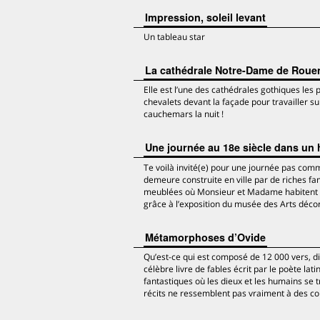
Impression, soleil levant
Un tableau star
La cathédrale Notre-Dame de Roue
Elle est l’une des cathédrales gothiques les
chevalets devant la façade pour travailler sur 
cauchemars la nuit !
Une journée au 18e siècle dans un h
Te voilà invité(e) pour une journée pas comme
demeure construite en ville par de riches f
meublées où Monsieur et Madame habitent ave
grâce à l’exposition du musée des Arts décora
Métamorphoses d’Ovide
Qu’est-ce qui est composé de 12 000 vers, d
célèbre livre de fables écrit par le poète lat
fantastiques où les dieux et les humains se
récits ne ressemblent pas vraiment à des co