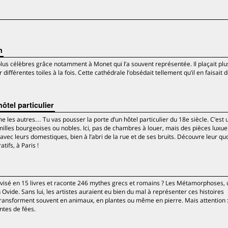
n
 plus célèbres grâce notamment à Monet qui l’a souvent représentée. Il plaçait plu
différentes toiles à la fois. Cette cathédrale l’obsédait tellement qu’il en faisait 
ôtel particulier
 les autres… Tu vas pousser la porte d’un hôtel particulier du 18e siècle. C’est 
amilles bourgeoises ou nobles. Ici, pas de chambres à louer, mais des pièces lux
c leurs domestiques, bien à l’abri de la rue et de ses bruits. Découvre leur qu
tifs, à Paris !
ivisé en 15 livres et raconte 246 mythes grecs et romains ? Les Métamorphoses, 
in Ovide. Sans lui, les artistes auraient eu bien du mal à représenter ces histoires
 transforment souvent en animaux, en plantes ou même en pierre. Mais attention 
ntes de fées.