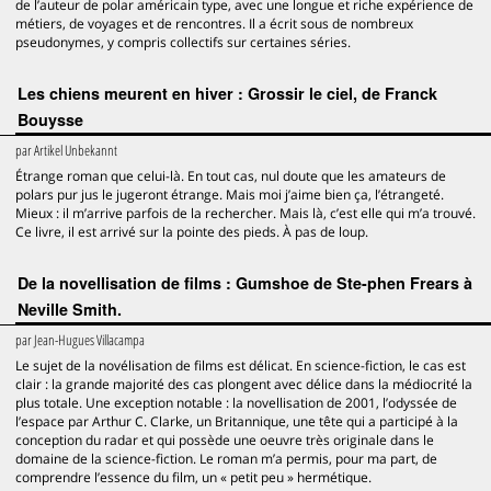
de l’auteur de polar américain type, avec une longue et riche expérience de
métiers, de voyages et de rencontres. Il a écrit sous de nombreux
pseudonymes, y compris collectifs sur certaines séries.
Les chiens meurent en hiver : Grossir le ciel, de Franck
Bouysse
par
Artikel Unbekannt
Étrange roman que celui-là. En tout cas, nul doute que les amateurs de
polars pur jus le jugeront étrange. Mais moi j’aime bien ça, l’étrangeté.
Mieux : il m’arrive parfois de la rechercher. Mais là, c’est elle qui m’a trouvé.
Ce livre, il est arrivé sur la pointe des pieds. À pas de loup.
De la novellisation de films : Gumshoe de Ste-phen Frears à
Neville Smith.
par
Jean-Hugues Villacampa
Le sujet de la novélisation de films est délicat. En science-fiction, le cas est
clair : la grande majorité des cas plongent avec délice dans la médiocrité la
plus totale. Une exception notable : la novellisation de 2001, l’odyssée de
l’espace par Arthur C. Clarke, un Britannique, une tête qui a participé à la
conception du radar et qui possède une oeuvre très originale dans le
domaine de la science-fiction. Le roman m’a permis, pour ma part, de
comprendre l’essence du film, un « petit peu » hermétique.