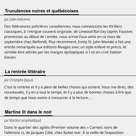
Truculences noires et québécoises
par
Julien Vedrenne
Des littératures policières canadiennes, nous connaissons les thrillers
classiques, à l intrigue souvent originale, de Linwood Barclay (après Fausses
promesses au début de l année, nous arrive Faux amis en ce mois de
septembre chez Belfond). Plus récemment, Emily St. John Mandel a fait une
entrée remarquée aux éditions Rivages avec un style enlevé et précis, et
semble être attirée par les marges dystopiques si l on en croit Station
Eleven.
La rentrée littéraire
par
Christophe Dupuis
C’est la rentrée et il y a plein de belles choses qui sortent. Vous me direz, des
nouveautés, il y en a tout le temps, et il y a plus de bonnes choses à lire que
de temps que nous avons à consacrer à la lecture…
Martine lit dans le noir
par
Martine Leroy-Rambaud
Dans le quartier des agités (Premier volume des « Carnets noirs de
l’aliéniste »), de Jacques Côté, chez Babel noir. À la veille de l’exposition