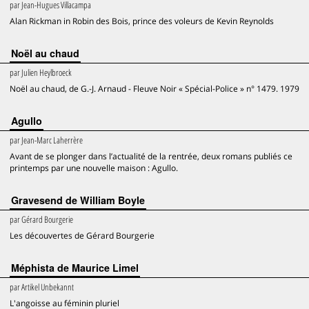
par
Jean-Hugues Villacampa
Alan Rickman in Robin des Bois, prince des voleurs de Kevin Reynolds
Noël au chaud
par
Julien Heylbroeck
Noël au chaud, de G.-J. Arnaud - Fleuve Noir « Spécial-Police » n° 1479. 1979
Agullo
par
Jean-Marc Laherrère
Avant de se plonger dans l’actualité de la rentrée, deux romans publiés ce
printemps par une nouvelle maison : Agullo.
Gravesend de William Boyle
par
Gérard Bourgerie
Les découvertes de Gérard Bourgerie
Méphista de Maurice Limel
par
Artikel Unbekannt
L'angoisse au féminin pluriel