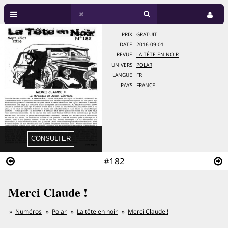
PRIX
GRATUIT
DATE
2016-09-01
REVUE
LA TÊTE EN NOIR
UNIVERS
POLAR
LANGUE
FR
PAYS
FRANCE
#182
Merci Claude !
Numéros
Polar
La tête en noir
Merci Claude !