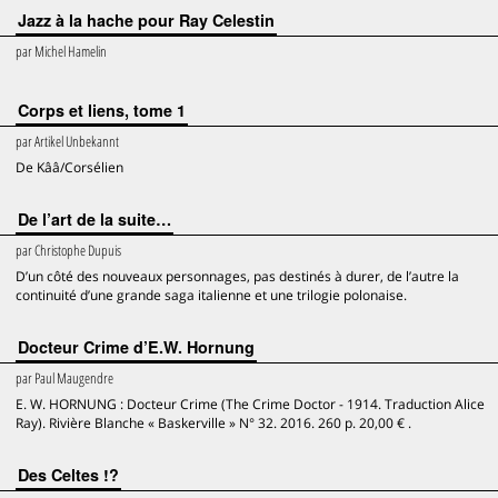
Jazz à la hache pour Ray Celestin
par
Michel Hamelin
Corps et liens, tome 1
par
Artikel Unbekannt
De Kââ/Corsélien
De l’art de la suite…
par
Christophe Dupuis
D’un côté des nouveaux personnages, pas destinés à durer, de l’autre la
continuité d’une grande saga italienne et une trilogie polonaise.
Docteur Crime d’E.W. Hornung
par
Paul Maugendre
E. W. HORNUNG : Docteur Crime (The Crime Doctor - 1914. Traduction Alice
Ray). Rivière Blanche « Baskerville » N° 32. 2016. 260 p. 20,00 € .
Des Celtes !?