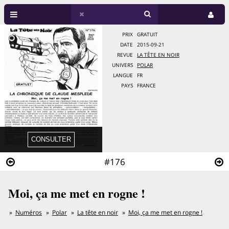
PRIX
GRATUIT
DATE
2015-09-21
REVUE
LA TÊTE EN NOIR
UNIVERS
POLAR
LANGUE
FR
PAYS
FRANCE
#176
Moi, ça me met en rogne !
Numéros
Polar
La tête en noir
Moi, ça me met en rogne !