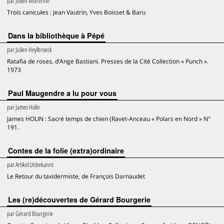
par
Julien Védrenne
Trois canicules : Jean Vautrin, Yves Boisset & Baru
Dans la bibliothèque à Pépé
par
Julien Heylbroeck
Ratafia de roses, d’Ange Bastiani. Presses de la Cité Collection « Punch ».
1973
Paul Maugendre a lu pour vous
par
James Holin
James HOLIN : Sacré temps de chien (Ravet-Anceau « Polars en Nord » N°
191.
Contes de la folie (extra)ordinaire
par
Artikel Unbekannt
Le Retour du taxidermiste, de François Darnaudet
Les (re)découvertes de Gérard Bourgerie
par
Gérard Bourgerie