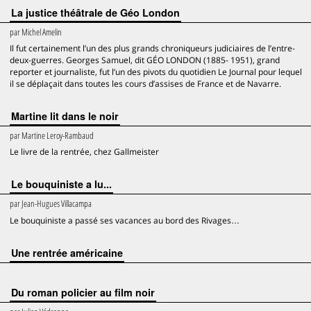
La justice théâtrale de Géo London
par
Michel Amelin
Il fut certainement l’un des plus grands chroniqueurs judiciaires de l’entre-
deux-guerres. Georges Samuel, dit GÉO LONDON (1885- 1951), grand
reporter et journaliste, fut l’un des pivots du quotidien Le Journal pour lequel
il se déplaçait dans toutes les cours d’assises de France et de Navarre.
Martine lit dans le noir
par
Martine Leroy-Rambaud
Le livre de la rentrée, chez Gallmeister
Le bouquiniste a lu...
par
Jean-Hugues Villacampa
Le bouquiniste a passé ses vacances au bord des Rivages…
Une rentrée américaine
Du roman policier au film noir