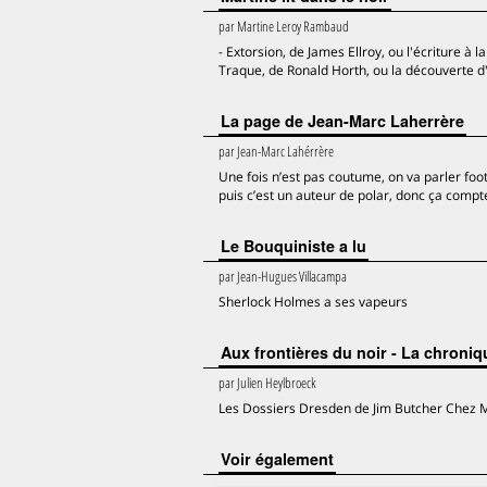
par
Martine Leroy Rambaud
- Extorsion, de James Ellroy, ou l'écriture 
Traque, de Ronald Horth, ou la découverte d
La page de Jean-Marc Laherrère
par
Jean-Marc Lahérrère
Une fois n’est pas coutume, on va parler foo
puis c’est un auteur de polar, donc ça compt
Le Bouquiniste a lu
par
Jean-Hugues Villacampa
Sherlock Holmes a ses vapeurs
Aux frontières du noir - La chroni
par
Julien Heylbroeck
Les Dossiers Dresden de Jim Butcher Chez 
voir également