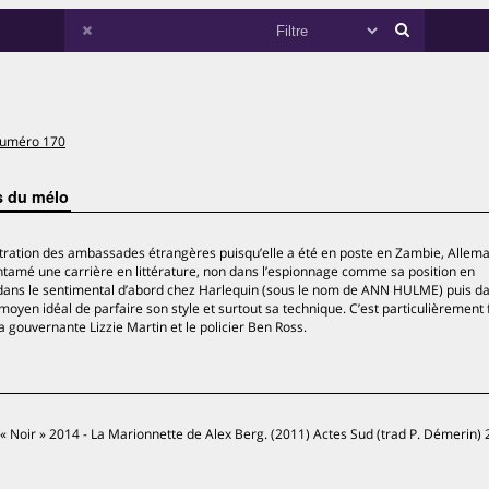
uméro 170
s du mélo
tration des ambassades étrangères puisqu’elle a été en poste en Zambie, Allem
ntamé une carrière en littérature, non dans l’espionnage comme sa position en
 dans le sentimental d’abord chez Harlequin (sous le nom de ANN HULME) puis da
moyen idéal de parfaire son style et surtout sa technique. C’est particulièrement
a gouvernante Lizzie Martin et le policier Ben Ross.
ié « Noir » 2014 - La Marionnette de Alex Berg. (2011) Actes Sud (trad P. Démerin)