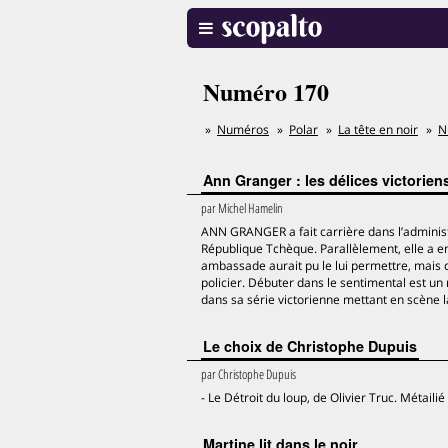
Numéro 170
Numéros
Polar
La tête en noir
N
Ann Granger : les délices victorien
par
Michel Hamelin
ANN GRANGER a fait carrière dans l’adminis
République Tchèque. Parallèlement, elle a e
ambassade aurait pu le lui permettre, mais
policier. Débuter dans le sentimental est un 
dans sa série victorienne mettant en scène l
Le choix de Christophe Dupuis
par
Christophe Dupuis
- Le Détroit du loup, de Olivier Truc. Métail
Martine lit dans le noir