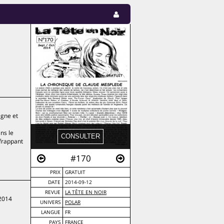
agne et
ns le
 frappant
#170
PRIX
GRATUIT
DATE
2014-09-12
REVUE
LA TÊTE EN NOIR
 2014
UNIVERS
POLAR
LANGUE
FR
PAYS
FRANCE