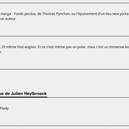
à la marge - Fonds perdus, de Thomas Pynchon, ou l'épuisement d'un lieu new yorkai
'un auteur
t. Et même foot anglais. Et ce n’est même pas un polar, mais c’est un immense bo
e.
que de Julien Heylbroeck
Milady