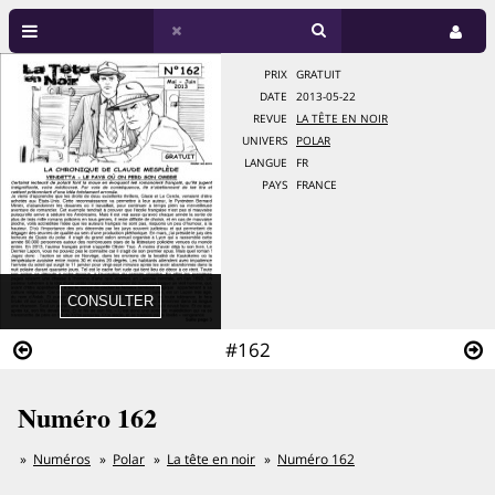
PRIX
GRATUIT
DATE
2013-05-22
REVUE
LA TÊTE EN NOIR
UNIVERS
POLAR
LANGUE
FR
PAYS
FRANCE
#162
Numéro 162
Numéros
Polar
La tête en noir
Numéro 162