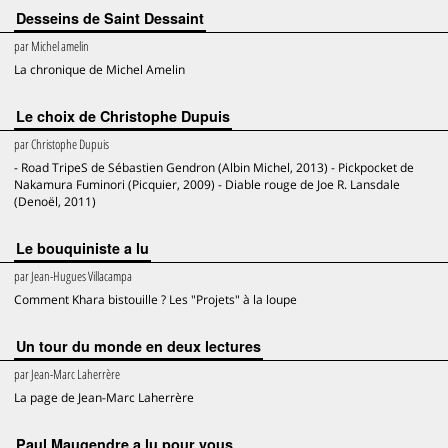
Desseins de Saint Dessaint
par
Michel amelin
La chronique de Michel Amelin
Le choix de Christophe Dupuis
par
Christophe Dupuis
- Road TripeS de Sébastien Gendron (Albin Michel, 2013) - Pickpocket de
Nakamura Fuminori (Picquier, 2009) - Diable rouge de Joe R. Lansdale
(Denoël, 2011)
Le bouquiniste a lu
par
Jean-Hugues Villacampa
Comment Khara bistouille ? Les "Projets" à la loupe
Un tour du monde en deux lectures
par
Jean-Marc Laherrère
La page de Jean-Marc Laherrère
Paul Maugendre a lu pour vous