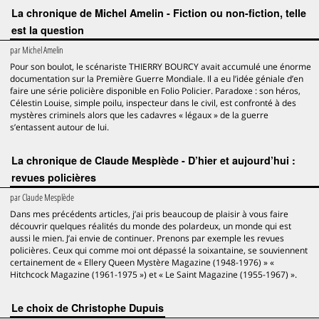
La chronique de Michel Amelin - Fiction ou non-fiction, telle
est la question
par
Michel Amelin
Pour son boulot, le scénariste THIERRY BOURCY avait accumulé une énorme
documentation sur la Première Guerre Mondiale. Il a eu l’idée géniale d’en
faire une série policière disponible en Folio Policier. Paradoxe : son héros,
Célestin Louise, simple poilu, inspecteur dans le civil, est confronté à des
mystères criminels alors que les cadavres « légaux » de la guerre
s’entassent autour de lui.
La chronique de Claude Mesplède - D’hier et aujourd’hui :
revues policières
par
Claude Mesplède
Dans mes précédents articles, j’ai pris beaucoup de plaisir à vous faire
découvrir quelques réalités du monde des polardeux, un monde qui est
aussi le mien. J’ai envie de continuer. Prenons par exemple les revues
policières. Ceux qui comme moi ont dépassé la soixantaine, se souviennent
certainement de « Ellery Queen Mystère Magazine (1948-1976) » «
Hitchcock Magazine (1961-1975 ») et « Le Saint Magazine (1955-1967) ».
Le choix de Christophe Dupuis