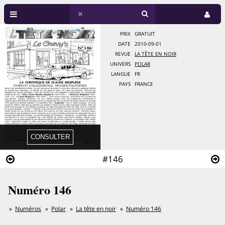
PRIX
GRATUIT
DATE
2010-09-01
REVUE
LA TÊTE EN NOIR
UNIVERS
POLAR
LANGUE
FR
PAYS
FRANCE
#146
Numéro 146
Numéros
Polar
La tête en noir
Numéro 146