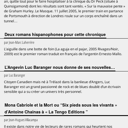
an, quitte tout pour le faire hospitaliser à la clinique du Dr Peck (située à
Quinsigamond) dont les résultats sont tant vantés. « Sur la mauvaise pente »
de Graham Hurley. Le Masque. 11 juillet 2005, le premier train en partance
de Portsmouth à direction de Londres roule sur un corps enchaîné dans un
tunnel…
Deux romans hispanophones pour cette chronique
par
Jean-Marc Laherrère
L’aiguille dans une botte de foin (La aguja en el pajar, 2005 Rivages/Noir,
2009) est le premier roman traduit en français de l’argentin Ernesto Mallo.
L’Angevin Luc Baranger nous donne de ses nouvelles…
par
Luc Baranger
Citoyen Canadien mais né à Trélazé dans la banlieue d’Angers, Luc
Baranger est un grand passionné de rock et de blues doublé d’un écrivain
sensible qui a su créer un univers très personnel.
Mona Cabriole et la Mort ou “Six pieds sous les vivants »
d’Antoine Chainas à « La Tengo Editions ”
par
Jean-Hugues Villacampa
Il existe dans notre vie de lecteurs de rares romans qui heurtent nos