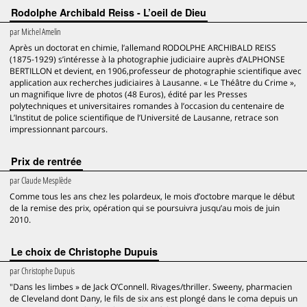
Rodolphe Archibald Reiss - L’oeil de Dieu
par
Michel Amelin
Après un doctorat en chimie, l’allemand RODOLPHE ARCHIBALD REISS
(1875-1929) s’intéresse à la photographie judiciaire auprès d’ALPHONSE
BERTILLON et devient, en 1906,professeur de photographie scientifique avec
application aux recherches judiciaires à Lausanne. « Le Théâtre du Crime »,
un magnifique livre de photos (48 Euros), édité par les Presses
polytechniques et universitaires romandes à l’occasion du centenaire de
L’Institut de police scientifique de l’Université de Lausanne, retrace son
impressionnant parcours.
Prix de rentrée
par
Claude Mesplède
Comme tous les ans chez les polardeux, le mois d’octobre marque le début
de la remise des prix, opération qui se poursuivra jusqu’au mois de juin
2010.
Le choix de Christophe Dupuis
par
Christophe Dupuis
"Dans les limbes » de Jack O’Connell. Rivages/thriller. Sweeny, pharmacien
de Cleveland dont Dany, le fils de six ans est plongé dans le coma depuis un