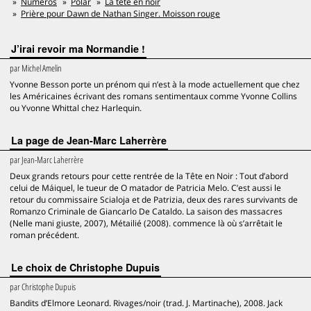
Numéros
Polar
La tête en noir
Prière pour Dawn de Nathan Singer. Moisson rouge
J’irai revoir ma Normandie !
par
Michel Amelin
Yvonne Besson porte un prénom qui n’est à la mode actuellement que chez
les Américaines écrivant des romans sentimentaux comme Yvonne Collins
ou Yvonne Whittal chez Harlequin.
La page de Jean-Marc Laherrère
par
Jean-Marc Laherrère
Deux grands retours pour cette rentrée de la Tête en Noir : Tout d’abord
celui de Máiquel, le tueur de O matador de Patricia Melo. C’est aussi le
retour du commissaire Scialoja et de Patrizia, deux des rares survivants de
Romanzo Criminale de Giancarlo De Cataldo. La saison des massacres
(Nelle mani giuste, 2007), Métailié (2008). commence là où s’arrêtait le
roman précédent.
Le choix de Christophe Dupuis
par
Christophe Dupuis
Bandits d’Elmore Leonard. Rivages/noir (trad. J. Martinache), 2008. Jack