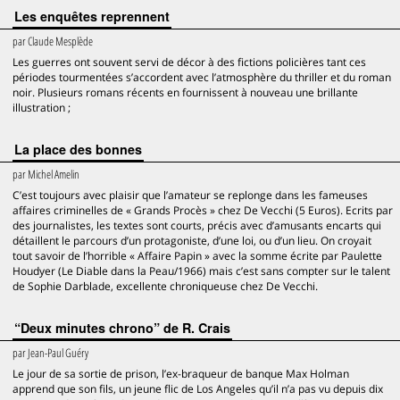
Les enquêtes reprennent
par
Claude Mesplède
Les guerres ont souvent servi de décor à des fictions policières tant ces
périodes tourmentées s’accordent avec l’atmosphère du thriller et du roman
noir. Plusieurs romans récents en fournissent à nouveau une brillante
illustration ;
La place des bonnes
par
Michel Amelin
C’est toujours avec plaisir que l’amateur se replonge dans les fameuses
affaires criminelles de « Grands Procès » chez De Vecchi (5 Euros). Ecrits par
des journalistes, les textes sont courts, précis avec d’amusants encarts qui
détaillent le parcours d’un protagoniste, d’une loi, ou d’un lieu. On croyait
tout savoir de l’horrible « Affaire Papin » avec la somme écrite par Paulette
Houdyer (Le Diable dans la Peau/1966) mais c’est sans compter sur le talent
de Sophie Darblade, excellente chroniqueuse chez De Vecchi.
“Deux minutes chrono” de R. Crais
par
Jean-Paul Guéry
Le jour de sa sortie de prison, l’ex-braqueur de banque Max Holman
apprend que son fils, un jeune flic de Los Angeles qu’il n’a pas vu depuis dix