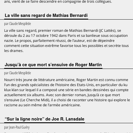
ans, vient de se faire descendre en compagnie de trois collègues.
La ville sans regard de Mathias Bernardi
par
Claude Mesplède
La ville sans regard, premier roman de Mathias Bernardi (JC Lattès), se
déroule du 2 au 17 octobre 1942 dans Paris et sa banlieue sous occupation
nazie. Le propos, parfaitement réussi, de l’auteur, est de dépeindre
comment cette situation extrême favorise tous les possibles et secrète tous
les drames.
Jusqu’à ce que mort s’ensuive de Roger Martin
par
Claude Mesplède
Nourri très jeune de littérature américaine, Roger Martin est connu comme
l’un des grands spécialistes de l’histoire des Etats-Unis, en particulier du ku
klux klan sur lequel il a composé une série en bandes dessinées qui compte
actuellement six albums. Avec son dernier roman, Jusqu’à ce que mort
s’ensuive (Le Cherche Midi), il a choisi de raconter une histoire qui explore le
racisme au sein même de l’armée américaine.
“Sur la ligne noire” de Joe R. Lansdale
par
Jean-Paul Guéry