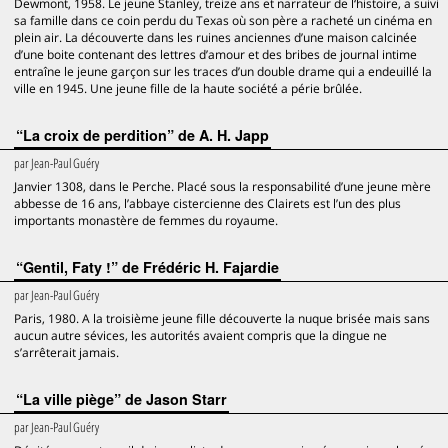
Dewmont, 1958. Le jeune Stanley, treize ans et narrateur de l‘histoire, a suivi
sa famille dans ce coin perdu du Texas où son père a racheté un cinéma en
plein air. La découverte dans les ruines anciennes d’une maison calcinée
d’une boite contenant des lettres d’amour et des bribes de journal intime
entraîne le jeune garçon sur les traces d’un double drame qui a endeuillé la
ville en 1945. Une jeune fille de la haute société a périe brûlée.
“La croix de perdition” de A. H. Japp
par
Jean-Paul Guéry
Janvier 1308, dans le Perche. Placé sous la responsabilité d’une jeune mère
abbesse de 16 ans, l’abbaye cistercienne des Clairets est l’un des plus
importants monastère de femmes du royaume.
“Gentil, Faty !” de Frédéric H. Fajardie
par
Jean-Paul Guéry
Paris, 1980. A la troisième jeune fille découverte la nuque brisée mais sans
aucun autre sévices, les autorités avaient compris que la dingue ne
s’arrêterait jamais.
“La ville piège” de Jason Starr
par
Jean-Paul Guéry