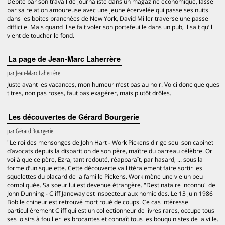
Dépité par son travail de journaliste dans un magazine économique, lassé
par sa relation amoureuse avec une jeune écervelée qui passe ses nuits
dans les boites branchées de New York, David Miller traverse une passe
difficile. Mais quand il se fait voler son portefeuille dans un pub, il sait qu’il
vient de toucher le fond.
La page de Jean-Marc Laherrère
par
Jean-Marc Laherrère
Juste avant les vacances, mon humeur n’est pas au noir. Voici donc quelques
titres, non pas roses, faut pas exagérer, mais plutôt drôles.
Les découvertes de Gérard Bourgerie
par
Gérard Bourgerie
"Le roi des mensonges de John Hart - Work Pickens dirige seul son cabinet
d’avocats depuis la disparition de son père, maître du barreau célèbre. Or
voilà que ce père, Ezra, tant redouté, réapparaît, par hasard, ... sous la
forme d’un squelette. Cette découverte va littéralement faire sortir les
squelettes du placard de la famille Pickens. Work mène une vie un peu
compliquée. Sa soeur lui est devenue étrangère. "Destinataire inconnu" de
John Dunning - Cliff Janeway est inspecteur aux homicides. Le 13 juin 1986
Bob le chineur est retrouvé mort roué de coups. Ce cas intéresse
particulièrement Cliff qui est un collectionneur de livres rares, occupe tous
ses loisirs à fouiller les brocantes et connaît tous les bouquinistes de la ville.