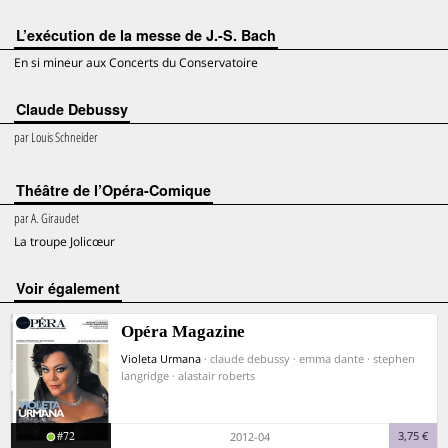
L’exécution de la messe de J.-S. Bach
En si mineur aux Concerts du Conservatoire
Claude Debussy
par
Louis Schneider
Théâtre de l’Opéra-Comique
par
A. Giraudet
La troupe Jolicœur
voir également
Opéra Magazine
Violeta Urmana
· claude debussy · emma dante · stephen
langridge · alastair roberts
#72
3,75 €
2012-04