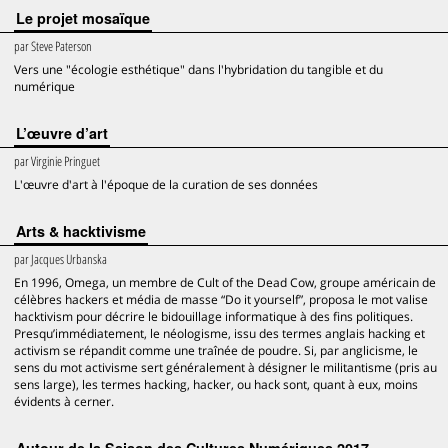
Le projet mosaïque
par
Steve Paterson
Vers une "écologie esthétique" dans l'hybridation du tangible et du
numérique
L’œuvre d’art
par
Virginie Pringuet
L'œuvre d'art à l'époque de la curation de ses données
Arts & hacktivisme
par
Jacques Urbanska
En 1996, Omega, un membre de Cult of the Dead Cow, groupe américain de
célèbres hackers et média de masse “Do it yourself”, proposa le mot valise
hacktivism pour décrire le bidouillage informatique à des fins politiques.
Presqu’immédiatement, le néologisme, issu des termes anglais hacking et
activism se répandit comme une traînée de poudre. Si, par anglicisme, le
sens du mot activisme sert généralement à désigner le militantisme (pris au
sens large), les termes hacking, hacker, ou hack sont, quant à eux, moins
évidents à cerner.