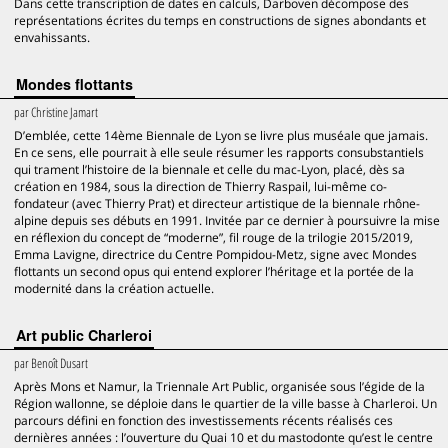
Dans cette transcription de dates en calculs, Darboven décompose des
représentations écrites du temps en constructions de signes abondants et
envahissants.
Mondes flottants
par
Christine Jamart
D’emblée, cette 14ème Biennale de Lyon se livre plus muséale que jamais.
En ce sens, elle pourrait à elle seule résumer les rapports consubstantiels
qui trament l’histoire de la biennale et celle du mac-Lyon, placé, dès sa
création en 1984, sous la direction de Thierry Raspail, lui-même co-
fondateur (avec Thierry Prat) et directeur artistique de la biennale rhône-
alpine depuis ses débuts en 1991. Invitée par ce dernier à poursuivre la mise
en réflexion du concept de “moderne”, fil rouge de la trilogie 2015/2019,
Emma Lavigne, directrice du Centre Pompidou-Metz, signe avec Mondes
flottants un second opus qui entend explorer l’héritage et la portée de la
modernité dans la création actuelle.
Art public Charleroi
par
Benoît Dusart
Après Mons et Namur, la Triennale Art Public, organisée sous l’égide de la
Région wallonne, se déploie dans le quartier de la ville basse à Charleroi. Un
parcours défini en fonction des investissements récents réalisés ces
dernières années : l’ouverture du Quai 10 et du mastodonte qu’est le centre