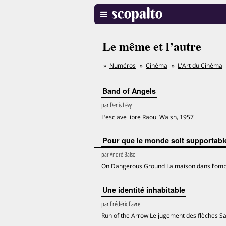
Le même et l’autre
Numéros
Cinéma
L'Art du Cinéma
Band of Angels
par
Denis Lévy
L’esclave libre Raoul Walsh, 1957
Pour que le monde soit supportabl
par
André Balso
On Dangerous Ground La maison dans l’omb
Une identité inhabitable
par
Frédéric Favre
Run of the Arrow Le jugement des flèches Sa