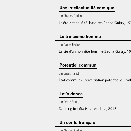
Une intellectualité comique
par
Charles Foulon
Ils étaient neuf célibataires Sacha Guitry, 1
Le troisième homme
par
Daniel Fischer
La vie d’un honnête homme Sacha Guitry, 1
Potentiel commun
par
Lucas Hariot
État commun (Conversation potentielle) Eyal
Let’s dance
par
Céline Braud
Dancing in Jaffa Hilla Medalia, 2013
Un conte français
par
Charles Foulon