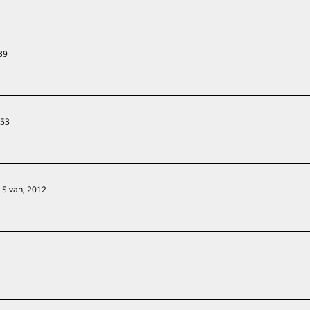
939
953
 Sivan, 2012