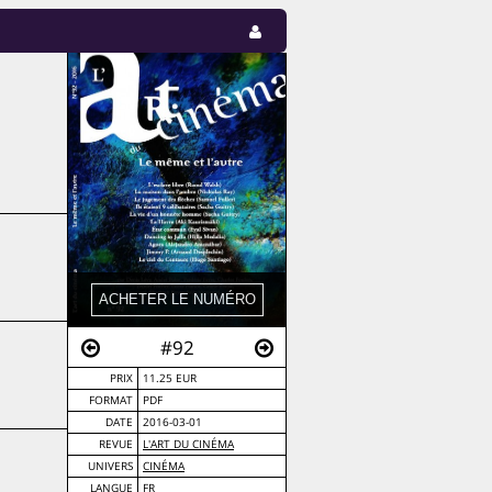
#92
PRIX
11.25 EUR
FORMAT
PDF
DATE
2016-03-01
REVUE
L'ART DU CINÉMA
UNIVERS
CINÉMA
LANGUE
FR