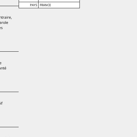
PAYS
FRANCE
ntraire,
Carole
es
e
anté
if