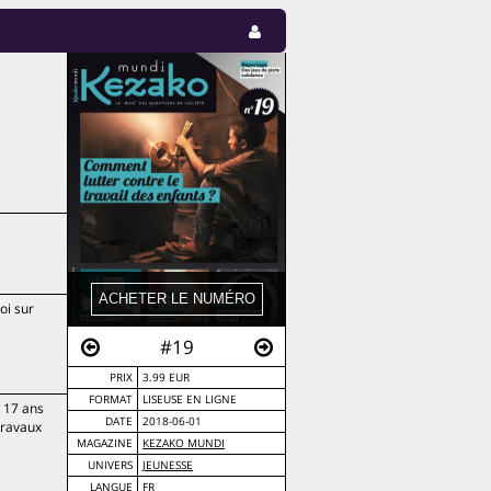
oi sur
#19
PRIX
3.99 EUR
FORMAT
LISEUSE EN LIGNE
à 17 ans
DATE
2018-06-01
travaux
MAGAZINE
KEZAKO MUNDI
UNIVERS
JEUNESSE
LANGUE
FR