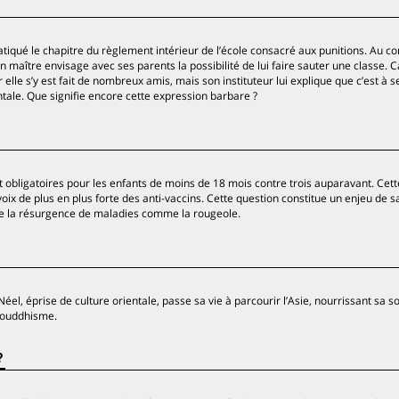
tiqué le chapitre du règlement intérieur de l’école consacré aux punitions. Au co
son maître envisage avec ses parents la possibilité de lui faire sauter une classe. 
 elle s’y est fait de nombreux amis, mais son instituteur lui explique que c’est à s
entale. Que signifie encore cette expression barbare ?
t obligatoires pour les enfants de moins de 18 mois contre trois auparavant. Cett
 voix de plus en plus forte des anti-vaccins. Cette question constitue un enjeu de s
te de la résurgence de maladies comme la rougeole.
éel, éprise de culture orientale, passe sa vie à parcourir l’Asie, nourrissant sa so
 bouddhisme.
?