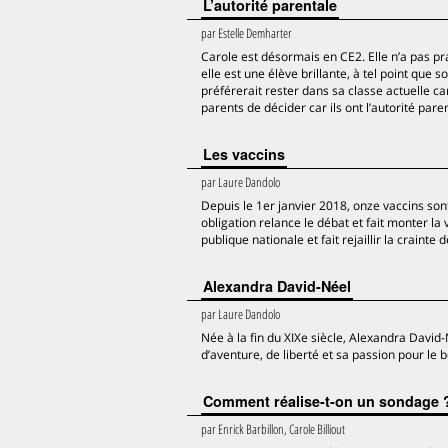
L’autorité parentale
par
Estelle Demharter
Carole est désormais en CE2. Elle n’a pas pra
elle est une élève brillante, à tel point que 
préférerait rester dans sa classe actuelle car
parents de décider car ils ont l’autorité par
Les vaccins
par
Laure Dandolo
Depuis le 1er janvier 2018, onze vaccins son
obligation relance le débat et fait monter la
publique nationale et fait rejaillir la crain
Alexandra David-Néel
par
Laure Dandolo
Née à la fin du XIXe siècle, Alexandra David-N
d’aventure, de liberté et sa passion pour le
Comment réalise-t-on un sondage 
par
Enrick Barbillon, Carole Billiout