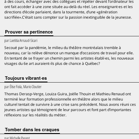
à des cours, échanger avec des collègues et répéter devant l’ordinateur les
ont fait accéder à une zone située au-delà du réel. Les enseignant·es et les
directions d’école parlaient, dans la tourmente, d’une «génération
sacrifiée».C’était sans compter sur la passion inextinguible de la jeunesse.
Prouver sa pertinence
par
Laetitia Arnaud-Sicari
Secoué par la pandémie, le milieu du théâtre montréalais tremble à
nouveau, car la relève dénonce un manque d’occasions de travail pour elle.
En tentant de se frayer un chemin parmi les artistes établi·es, les nouveaux
visages du 6e art auraient-ils plus de chance à Québec?
Toujours vibrant·es
par
Élise Fiola, Mario Cloutier
Thomas Derasp-Verge, Louiza Guira, Joëlle Thouin et Mathieu Renaud ont
terminé leur formation professionnelle en théâtre alors que le milieu
culturel tentait de survivre à une crise sans précédent. Nous avons réuni ces
jeunes artistes qui témoignent de leur parcours et font part d’importantes
réflexions sur les réalités du métier.
Tomber dans les craques
par
Michelle Parent