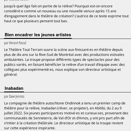
Jusqu’à quel âge fait-on partie de la relève? Pourquoi est-on encore
considéré·e comme un nouveau ou une nouvelle venu·e après 15 ans
d’engagement dans le théâtre de création? L’autrice de ce texte exprime tout
haut ce que plusieurs pensent tout bas.
Bien encadrer les jeunes artistes
par
Vincent Pascal
Le Théâtre Tout Terrain ouvre la scène aux finissant·es en théâtre depuis
plus de dix ans sur la Rive-Sud de Montréal avec des productions estivales
ambulantes. La troupe propose différents types de spectacles pour des
publics variés, en faisant bénéficier la relève d’un travail d’équipe avec des
collègues plus expérimenté·es, nous explique son directeur artistique et
général.
Inabadan
par
Dave Jenniss
La compagnie de théâtre autochtone Ondinnok a tenu un premier camp de
théâtre pour la relève, Inabadan (rêver, se projeter), en Abitibi, du 2 au 9
juillet 2022. Six jeunes participant·es motivé·es et curieux·ses, provenant des
communautés de Senneterre, de Val-d’Or et d’Amos, y ont pris part afin de
s’initier à la création théâtrale. Le directeur artistique de la troupe revient
sur cette expérience inspirante.