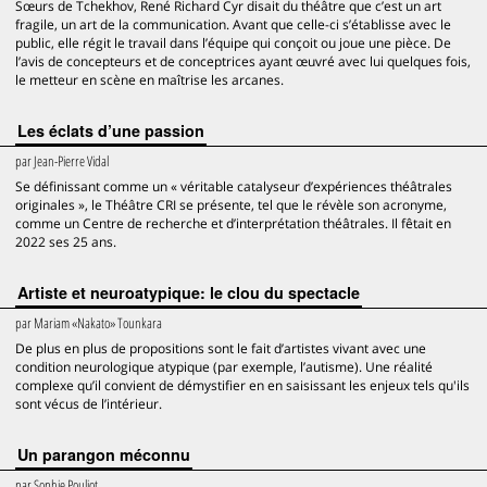
Sœurs de Tchekhov, René Richard Cyr disait du théâtre que c’est un art
fragile, un art de la communication. Avant que celle-ci s’établisse avec le
public, elle régit le travail dans l’équipe qui conçoit ou joue une pièce. De
l’avis de concepteurs et de conceptrices ayant œuvré avec lui quelques fois,
le metteur en scène en maîtrise les arcanes.
Les éclats d’une passion
par
Jean-Pierre Vidal
Se définissant comme un « véritable catalyseur d’expériences théâtrales
originales », le Théâtre CRI se présente, tel que le révèle son acronyme,
comme un Centre de recherche et d’interprétation théâtrales. Il fêtait en
2022 ses 25 ans.
Artiste et neuroatypique: le clou du spectacle
par
Mariam «Nakato» Tounkara
De plus en plus de propositions sont le fait d’artistes vivant avec une
condition neurologique atypique (par exemple, l’autisme). Une réalité
complexe qu’il convient de démystifier en en saisissant les enjeux tels qu'ils
sont vécus de l’intérieur.
Un parangon méconnu
par
Sophie Pouliot