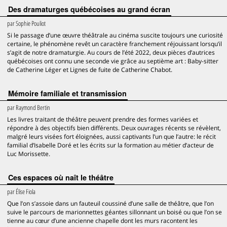
Des dramaturges québécoises au grand écran
par
Sophie Pouliot
Si le passage d’une œuvre théâtrale au cinéma suscite toujours une curiosité
certaine, le phénomène revêt un caractère franchement réjouissant lorsqu’il
s’agit de notre dramaturgie. Au cours de l’été 2022, deux pièces d’autrices
québécoises ont connu une seconde vie grâce au septième art : Baby-sitter
de Catherine Léger et Lignes de fuite de Catherine Chabot.
Mémoire familiale et transmission
par
Raymond Bertin
Les livres traitant de théâtre peuvent prendre des formes variées et
répondre à des objectifs bien différents. Deux ouvrages récents se révèlent,
malgré leurs visées fort éloignées, aussi captivants l’un que l’autre: le récit
familial d’Isabelle Doré et les écrits sur la formation au métier d’acteur de
Luc Morissette.
Ces espaces où naît le théâtre
par
Élise Fiola
Que l’on s’assoie dans un fauteuil coussiné d’une salle de théâtre, que l’on
suive le parcours de marionnettes géantes sillonnant un boisé ou que l’on se
tienne au cœur d’une ancienne chapelle dont les murs racontent les