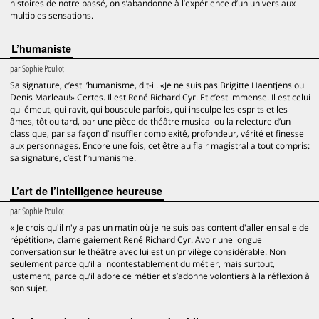
histoires de notre passé, on s’abandonne à l’expérience d’un univers aux
multiples sensations.
L’humaniste
par
Sophie Pouliot
Sa signature, c’est l’humanisme, dit-il. «Je ne suis pas Brigitte Haentjens ou
Denis Marleau!» Certes. Il est René Richard Cyr. Et c’est immense. Il est celui
qui émeut, qui ravit, qui bouscule parfois, qui insculpe les esprits et les
âmes, tôt ou tard, par une pièce de théâtre musical ou la relecture d’un
classique, par sa façon d’insuffler complexité, profondeur, vérité et finesse
aux personnages. Encore une fois, cet être au flair magistral a tout compris:
sa signature, c’est l’humanisme.
L’art de l’intelligence heureuse
par
Sophie Pouliot
« Je crois qu'il n'y a pas un matin où je ne suis pas content d'aller en salle de
répétition», clame gaiement René Richard Cyr. Avoir une longue
conversation sur le théâtre avec lui est un privilège considérable. Non
seulement parce qu’il a incontestablement du métier, mais surtout,
justement, parce qu’il adore ce métier et s’adonne volontiers à la réflexion à
son sujet.