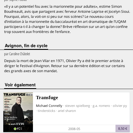
«Il y a un potentiel fou avec la marionnette pour adultes», estime Simon
Boudreault, avis que partagent avec ferveur Antoine Laprise et Jocelyn Sioui.
Pourquoi, alors, la voit-on si peu sur nos scènes? Le nouveau cours
d’initiation à la marionnette du baccalauréat en art dramatique de l’UQAM
participera-t-il à changer la donne? Brève réflexion sur un art qu’on confine
trop souvent aux frontières de l’enfance.
Avignon, fin de cycle
par
Caroline Châtelet
Depuis la mort de Jean Vilar en 1971, Olivier Py a été le premier artiste à
diriger le Festival d’Avignon. Retour sur sa dernière édition et sur certains
des grands axes de son mandat.
voir également
Transfuge
Michael Connelly
· steven spielberg · g.a. romero · olivier py
· tindersticks · ariel sharon
#21
8,50 €
2008-05