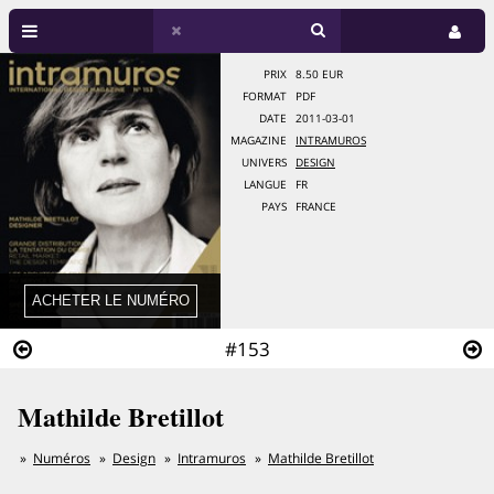
PRIX
8.50 EUR
FORMAT
PDF
DATE
2011-03-01
MAGAZINE
INTRAMUROS
UNIVERS
DESIGN
LANGUE
FR
PAYS
FRANCE
#153
Mathilde Bretillot
Numéros
Design
Intramuros
Mathilde Bretillot