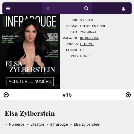
PRIX
5.80 EUR
FORMAT
LISEUSE EN LIGNE
DATE
2026-06-24
MAGAZINE
INFRAROUGE
UNIVERS
LIFESTYLE
LANGUE
FR
PAYS
FRANCE
#16
Elsa Zylberstein
Numéros
Lifestyle
Infrarouge
Elsa Zylberstein