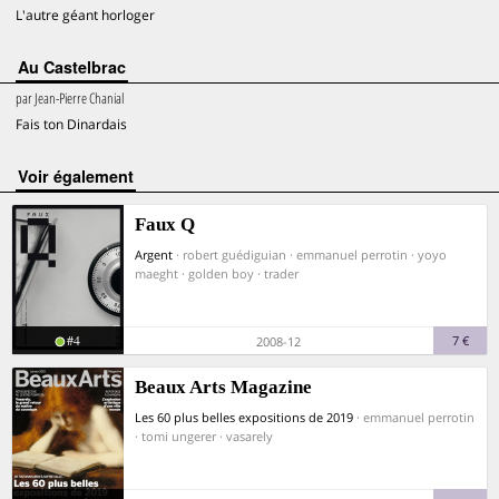
L'autre géant horloger
Au Castelbrac
par
Jean-Pierre Chanial
Fais ton Dinardais
voir également
Faux Q
Argent
· robert guédiguian · emmanuel perrotin · yoyo
maeght · golden boy · trader
#4
7 €
2008-12
Beaux Arts Magazine
Les 60 plus belles expositions de 2019
· emmanuel perrotin
· tomi ungerer · vasarely