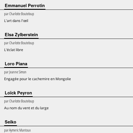
Emmanuel Perrotin
par
Charlotte Bouteloup
L'art dans l'œil
Elsa Zylberstein
par
Charlotte Bouteloup
L'éclat libre
Loro Piana
par
Jeanne Simon
Engagée pour le cachemire en Mongolie
Loïck Peyron
par
Charlotte Bouteloup
Au nom du vent et du large
Seiko
par
Aymeric Mantoux