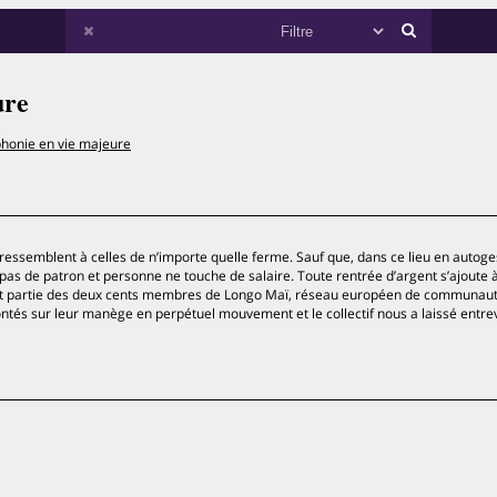
ure
honie en vie majeure
s ressemblent à celles de n’importe quelle ferme. Sauf que, dans ce lieu en autoge
 a pas de patron et personne ne touche de salaire. Toute rentrée d’argent s’ajoute à
font partie des deux cents membres de Longo Maï, réseau européen de communau
és sur leur manège en perpétuel mouvement et le collectif nous a laissé entre