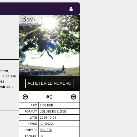
stion,
 la caisse
tés
voir son
#9
PRIX
5.00 EUR
FORMAT
LISEUSE EN LIGNE
DATE
2019-10-01
REVUE
ICI BAZAR
UNIVERS
SOCIÉTÉ
LANGUE
FR