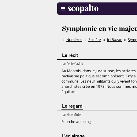
Symphonie en vie maje
Numéros
Société
Ici Bazar
Symp
Le récit
par
Cécile Gavlak
Au Montois, dans le Jura suisse, les activité
l’activisme politique est omniprésent, il n’y
commune. Les neuf militants qui y vivent 
anarchistes créé en 1973. Nous sommes mont
équilibre.
Le regard
par
Eline Müller
Fourche au poing
L’éclairage