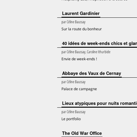
Laurent Gardinier
par
Céline Baussay
Sur la route du bonheur
40 idées de week-ends chics et gl
par
Céline Baussay, Caroline Ithurbide
Envie de week-ends !
Abbaye des Vaux de Cernay
par
Céline Baussay
Palace de campagne
Lieux atypiques pour nuits romant
par
Céline Baussay
Le portfolio
The Old War Office