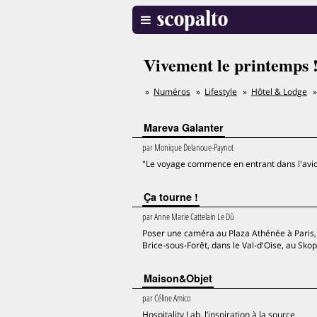
Vivement le printemps 
Numéros
Lifestyle
Hôtel & Lodge
Mareva Galanter
par
Monique Delanoue-Paynot
"Le voyage commence en entrant dans l'avi
Ça tourne !
par
Anne Marie Cattelain Le Dû
Poser une caméra au Plaza Athénée à Paris, 
Brice-sous-Forêt, dans le Val-d'Oise, au Sko
Maison&Objet
par
Céline Amico
Hospitality Lab, l’inspiration à la source