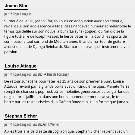
Joann Sfar
par
Philippe Langlest
Surdoué de la BD, Joann Sfar, toujours en adéquation avec son époque,
revient sur son adolescence à Nice, dessinant avec humour et mélancolie le
temps qui défile sur son nouvel album (La syna- gogue), où l’on croise la
figure tutélaire de Joseph Kessel, le héros paternel, la Covid, les sports de
com- bats, le tout sur fond de Méditerranée. Grand ama- teur de guitare
acoustique et de Django Reinhardt, Sfar parle et pratique l’instrument avec
passion.
Louise Attaque
par
Philippe Langlest
· visuels:
P-A Hue de Fontenay
De retour sur scène pour fêter les 25 ans de son premier album, Louise
Attaque revient par la grande porte avec un cinquième opus, Planète Terre,
rempli de chansons pop-rock où les mélodies généreuses et les guirlandes
de gui- tares jaillissent dans une bonne humeur communicative, le tout
bercé par les textes ciselés d’un Gaëtan Roussel plus en forme que jamais.
Stephan Eicher
par
Philippe Langlest
· visuels:
Annik Wetter
Après trois ans de disette discographique, Stephan Eicher revient avec un