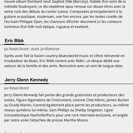
nouvel album flambant neuf, baptisé Ode (Barclay). Habité d’un sens de la
mélodie foudroyant, ce dix-septième opus renoue sur douze titres avec la
veine rock des débuts du rocker suisse. Composées principalement à la
guitare acoustique, soutenues, une fois encore, par les textes ciselés de
l’écrivain Philippe Djian, les chansons d’Eicher dessinent ici les contours
lumineux d’un folk-rock épique, rugueux et exaltant.
Eric Bibb
par
Romain Decoret
· visuels:
Jan Malmstrom
Après avoir fait la fusion country-blues/world music et s’être réinventé en
troubadour du blues, Eric Bibb revient avec Ridin’, un disque dédié aux
valeurs de la famille et des amis. Rencontre avec un ami de longue date.
Jerry Glenn Kennedy
par
Romain Decoret
Jerry Glenn Kennedy fait partie des grands guitaristes et producteurs des
sixties. Figure légendaire de l’instrument, comme Chet Atkins, James Burton
ou Grady Martin, il prend également place parmi les producteurs, au même
niveau qu’Atkins lui-même, Sam Phillips ou Shelby Singleton. Ligne
transatlantique Nashville/Paris pour une rare interview exclusive, arrangée
par notre amie l’attachée de presse Martha Moore.