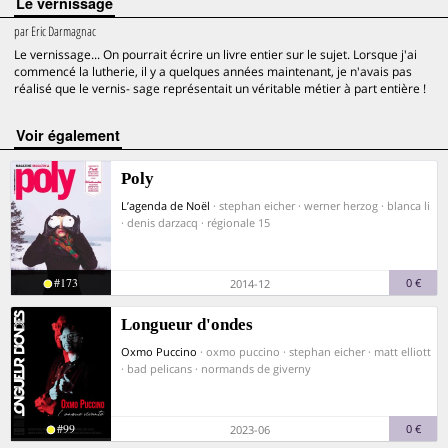
Le vernissage
par
Eric Darmagnac
Le vernissage... On pourrait écrire un livre entier sur le sujet. Lorsque j'ai
commencé la lutherie, il y a quelques années maintenant, je n'avais pas
réalisé que le vernis- sage représentait un véritable métier à part entière !
voir également
Poly
L’agenda de Noël
· stephan eicher · werner herzog · blanca li
· denis darzacq · régionale 15
#173
0 €
2014-12
Longueur d'ondes
Oxmo Puccino
· oxmo puccino · stephan eicher · matt elliott
· bad pelicans · normands de giverny
#99
0 €
2023-06