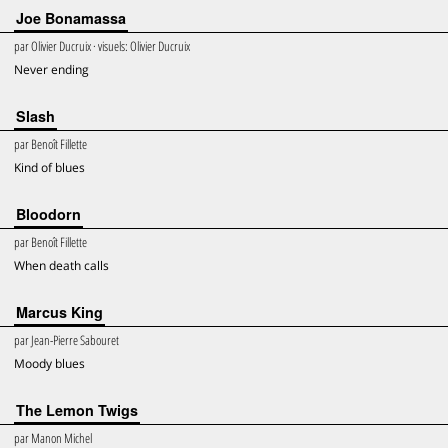
Joe Bonamassa
par
Olivier Ducruix
· visuels:
Olivier Ducruix
Never ending
Slash
par
Benoît Fillette
Kind of blues
Bloodorn
par
Benoît Fillette
When death calls
Marcus King
par
Jean-Pierre Sabouret
Moody blues
The Lemon Twigs
par
Manon Michel