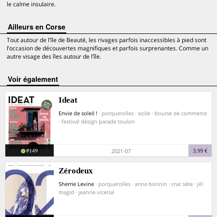
le calme insulaire.
Ailleurs en Corse
Tout autour de l’île de Beauté, les rivages parfois inaccessibles à pied sont
l’occasion de découvertes magnifiques et parfois surprenantes. Comme un
autre visage des îles autour de l’île.
voir également
Ideat
Envie de soleil !
· porquerolles · sicile · bourse de commerce
· festival design parade toulon
#149
3,99 €
2021-07
Zérodeux
Sherrie Levine
· porquerolles · anne bonnin · crac sète · jill
magid · jeanne vicerial