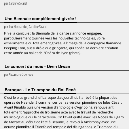
par
Caroline Sicard
Une Biennale complètement givrée !
par
Luc Hernandez, Caroline Sicard
Finie la canicule : la Biennale de la danse s’annonce engagée,
particulièrement tournée vers les nouvelles technologies, voire
expérimentale ou totalement givrée, à l’image de la compagnie flamande
Peeping Tom, aussi drôle que grinçante, qui confie sa dernière création
cette année au ballet de l’Opéra de Lyon (photo).
Le concert du mois - Divin Diwân
par
Alexandre Queneau
Baroque - Le Triomphe du Roi René
C'est le plus grand chef baroque d’aujourd’hui. Il a révélé la plupart des
opéras de Haendel à commencer par sa version pionnière de Jules César.
Avant Rinaldo puis une version d’anthologie d’Agrippina, renouvelant
totalement l’approche du troisième acte avec le travail de recherche
musicologique qui le caractérise. On l’avait quitté avec Les Noces de Figaro
de Mozart au début de l’été à Beaune, le revoici à Ambronay avec une
oeuvre pionnière Il Trionfo del tempo e del disinganno (Le Triomphe du