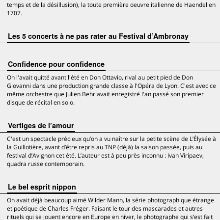
temps et de la désillusion), la toute première oeuvre italienne de Haendel en
1707.
Les 5 concerts à ne pas rater au Festival d’Ambronay
Confidence pour confidence
On l'avait quitté avant l'été en Don Ottavio, rival au petit pied de Don
Giovanni dans une production grande classe à l'Opéra de Lyon. C'est avec ce
même orchestre que Julien Behr avait enregistré l'an passé son premier
disque de récital en solo.
Vertiges de l’amour
C'est un spectacle précieux qu’on a vu naître sur la petite scène de L’Élysée à
la Guillotière, avant d’être repris au TNP (déjà) la saison passée, puis au
festival d’Avignon cet été. L’auteur est à peu près inconnu : Ivan Viripaev,
quadra russe contemporain.
Le bel esprit nippon
On avait déjà beaucoup aimé Wilder Mann, la série photographique étrange
et poétique de Charles Fréger. Faisant le tour des mascarades et autres
rituels qui se jouent encore en Europe en hiver, le photographe qui s’est fait