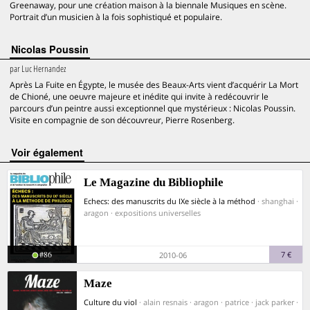
Greenaway, pour une création maison à la biennale Musiques en scène.
Portrait d’un musicien à la fois sophistiqué et populaire.
Nicolas Poussin
par
Luc Hernandez
Après La Fuite en Égypte, le musée des Beaux-Arts vient d’acquérir La Mort
de Chioné, une oeuvre majeure et inédite qui invite à redécouvrir le
parcours d’un peintre aussi exceptionnel que mystérieux : Nicolas Poussin.
Visite en compagnie de son découvreur, Pierre Rosenberg.
voir également
Le Magazine du Bibliophile
Echecs: des manuscrits du IXe siècle à la méthod
· shanghai ·
aragon · expositions universelles
#86
7 €
2010-06
Maze
Culture du viol
· alain resnais · aragon · patrice · jack parker ·