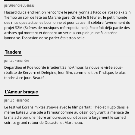
par
Alexandre Queneau
Hasard du calendrier, on rencontre le jeune lyonnais Paco del rosso aka Sin
Tiempo un soir de fête au Marché gare. On est le 8 février, le petit monde
des musiques actuelles bouillonne et pour cause : il célèbre l’avènement du
projet S2M (Scènes de musiques métropolitaines). Paco fait déjà partie des
artistes qui montent et donnent un sérieux coup de jeune à la scène
lyonnaise. l’occasion de se parler était trop belle.
Tandem
par
Luc Hernandez
Depardieu et Poelvoorde irradient Saint-Amour, la nouvelle virée sous-
réaliste de Kervern et Delépine, leur film, comme le titre l’indique, le plus
tendre à ce jour. Beauté.
L’Amour braque
par
Luc Hernandez
Le festival Écrans mixtes s’ouvre avec le film parfait : Théo et Hugo dans le
même bateau, une ode à l’amour comme au désir, conjurant la menace de
la maladie par une fièvre amoureuse qui dépassera largement le samedi
soir. Le grand retour de Ducastel et Martineau.