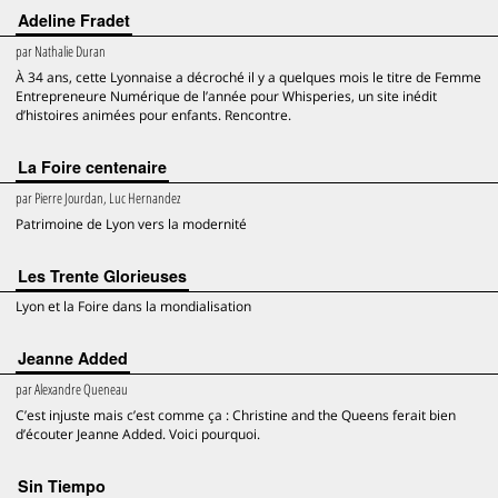
Adeline Fradet
par
Nathalie Duran
À 34 ans, cette Lyonnaise a décroché il y a quelques mois le titre de Femme
Entrepreneure Numérique de l’année pour Whisperies, un site inédit
d’histoires animées pour enfants. Rencontre.
La Foire centenaire
par
Pierre Jourdan, Luc Hernandez
Patrimoine de Lyon vers la modernité
Les Trente Glorieuses
Lyon et la Foire dans la mondialisation
Jeanne Added
par
Alexandre Queneau
C’est injuste mais c’est comme ça : Christine and the Queens ferait bien
d’écouter Jeanne Added. Voici pourquoi.
Sin Tiempo