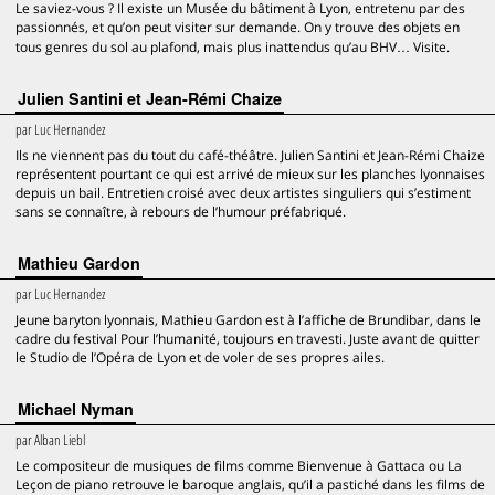
Le saviez-vous ? Il existe un Musée du bâtiment à Lyon, entretenu par des
passionnés, et qu’on peut visiter sur demande. On y trouve des objets en
tous genres du sol au plafond, mais plus inattendus qu’au BHV… Visite.
Julien Santini et Jean-Rémi Chaize
par
Luc Hernandez
Ils ne viennent pas du tout du café-théâtre. Julien Santini et Jean-Rémi Chaize
représentent pourtant ce qui est arrivé de mieux sur les planches lyonnaises
depuis un bail. Entretien croisé avec deux artistes singuliers qui s’estiment
sans se connaître, à rebours de l’humour préfabriqué.
Mathieu Gardon
par
Luc Hernandez
Jeune baryton lyonnais, Mathieu Gardon est à l’affiche de Brundibar, dans le
cadre du festival Pour l’humanité, toujours en travesti. Juste avant de quitter
le Studio de l’Opéra de Lyon et de voler de ses propres ailes.
Michael Nyman
par
Alban Liebl
Le compositeur de musiques de films comme Bienvenue à Gattaca ou La
Leçon de piano retrouve le baroque anglais, qu’il a pastiché dans les films de