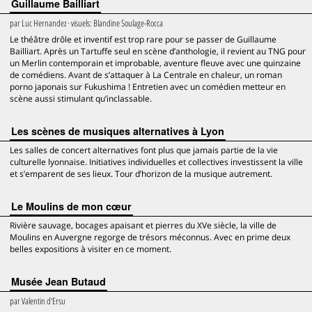
Guillaume Bailliart
par
Luc Hernandez
· visuels:
Blandine Soulage-Rocca
Le théâtre drôle et inventif est trop rare pour se passer de Guillaume
Bailliart. Après un Tartuffe seul en scène d’anthologie, il revient au TNG pour
un Merlin contemporain et improbable, aventure fleuve avec une quinzaine
de comédiens. Avant de s’attaquer à La Centrale en chaleur, un roman
porno japonais sur Fukushima ! Entretien avec un comédien metteur en
scène aussi stimulant qu’inclassable.
Les scènes de musiques alternatives à Lyon
Les salles de concert alternatives font plus que jamais partie de la vie
culturelle lyonnaise. Initiatives individuelles et collectives investissent la ville
et s’emparent de ses lieux. Tour d’horizon de la musique autrement.
Le Moulins de mon cœur
Rivière sauvage, bocages apaisant et pierres du XVe siècle, la ville de
Moulins en Auvergne regorge de trésors méconnus. Avec en prime deux
belles expositions à visiter en ce moment.
Musée Jean Butaud
par
Valentin d'Ersu