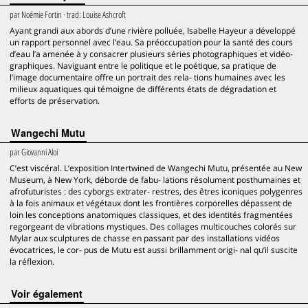
par
Noémie Fortin
· trad:
Louise Ashcroft
Ayant grandi aux abords d’une rivière polluée, Isabelle Hayeur a développé
un rapport personnel avec l’eau. Sa préoccupation pour la santé des cours
d’eau l’a amenée à y consacrer plusieurs séries photographiques et vidéo-
graphiques. Naviguant entre le politique et le poétique, sa pratique de
l’image documentaire offre un portrait des rela- tions humaines avec les
milieux aquatiques qui témoigne de différents états de dégradation et
efforts de préservation.
Wangechi Mutu
par
Giovanni Aloi
C’est viscéral. L’exposition Intertwined de Wangechi Mutu, présentée au New
Museum, à New York, déborde de fabu- lations résolument posthumaines et
afrofuturistes : des cyborgs extrater- restres, des êtres iconiques polygenres
à la fois animaux et végétaux dont les frontières corporelles dépassent de
loin les conceptions anatomiques classiques, et des identités fragmentées
regorgeant de vibrations mystiques. Des collages multicouches colorés sur
Mylar aux sculptures de chasse en passant par des installations vidéos
évocatrices, le cor- pus de Mutu est aussi brillamment origi- nal qu’il suscite
la réflexion.
voir également