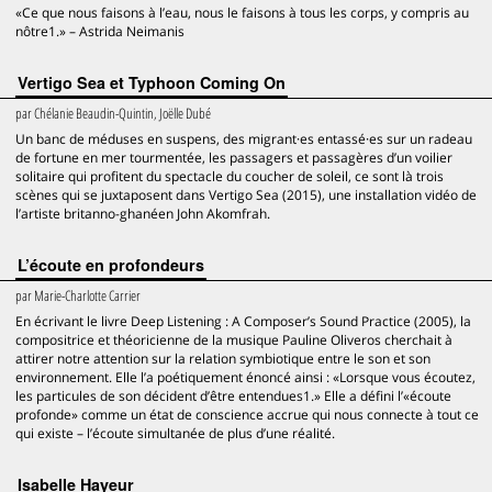
«Ce que nous faisons à l’eau, nous le faisons à tous les corps, y compris au
nôtre1.» – Astrida Neimanis
Vertigo Sea et Typhoon Coming On
par
Chélanie Beaudin-Quintin, Joëlle Dubé
Un banc de méduses en suspens, des migrant·es entassé·es sur un radeau
de fortune en mer tourmentée, les passagers et passagères d’un voilier
solitaire qui profitent du spectacle du coucher de soleil, ce sont là trois
scènes qui se juxtaposent dans Vertigo Sea (2015), une installation vidéo de
l’artiste britanno-ghanéen John Akomfrah.
L’écoute en profondeurs
par
Marie-Charlotte Carrier
En écrivant le livre Deep Listening : A Composer’s Sound Practice (2005), la
compositrice et théoricienne de la musique Pauline Oliveros cherchait à
attirer notre attention sur la relation symbiotique entre le son et son
environnement. Elle l’a poétiquement énoncé ainsi : «Lorsque vous écoutez,
les particules de son décident d’être entendues1.» Elle a défini l’«écoute
profonde» comme un état de conscience accrue qui nous connecte à tout ce
qui existe – l’écoute simultanée de plus d’une réalité.
Isabelle Hayeur