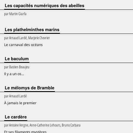
Les capacités numériques des abeilles
par
Martin Giurfa
Les plathelminthes marins
par
Arnaud Lardé, Marjorie Chevrier
Le carnaval des océans
Le baculum
par
Bastien Beaujeu
Il y a un os...
Le mélomys de Bramble
par
Arnaud Lardé
À jamais le premier
Le cardère
par
Antoine Vergne, Anne-Catherine Lehours, Bruno Corbara
Et ses filaments mystères