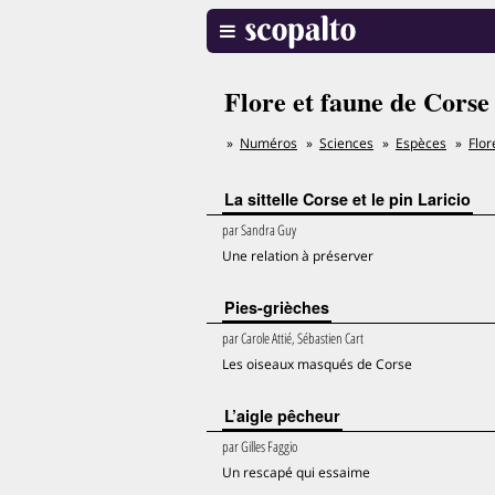
Flore et faune de Corse
Numéros
Sciences
Espèces
Flor
La sittelle Corse et le pin Laricio
par
Sandra Guy
Une relation à préserver
Pies-grièches
par
Carole Attié, Sébastien Cart
Les oiseaux masqués de Corse
L’aigle pêcheur
par
Gilles Faggio
Un rescapé qui essaime