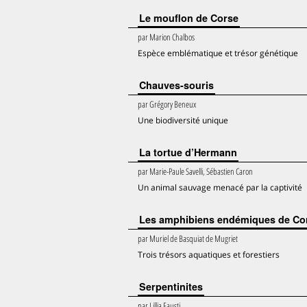
Le mouflon de Corse
par
Marion Chalbos
Espèce emblématique et trésor génétique
Chauves-souris
par
Grégory Beneux
Une biodiversité unique
La tortue d’Hermann
par
Marie-Paule Savelli, Sébastien Caron
Un animal sauvage menacé par la captivité
Les amphibiens endémiques de Co
par
Muriel de Basquiat de Mugriet
Trois trésors aquatiques et forestiers
Serpentinites
par
Lillia Fausti