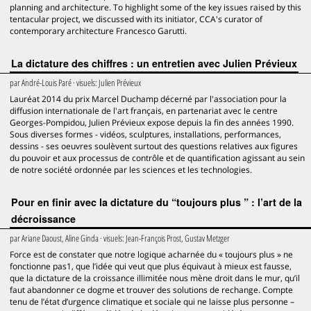
planning and architecture. To highlight some of the key issues raised by this
tentacular project, we discussed with its initiator, CCA's curator of
contemporary architecture Francesco Garutti.
La dictature des chiffres : un entretien avec Julien Prévieux
par
André-Louis Paré
· visuels:
Julien Prévieux
Lauréat 2014 du prix Marcel Duchamp décerné par l'association pour la
diffusion internationale de l'art français, en partenariat avec le centre
Georges-Pompidou, Julien Prévieux expose depuis la fin des années 1990.
Sous diverses formes - vidéos, sculptures, installations, performances,
dessins - ses oeuvres soulèvent surtout des questions relatives aux figures
du pouvoir et aux processus de contrôle et de quantification agissant au sein
de notre société ordonnée par les sciences et les technologies.
Pour en finir avec la dictature du “toujours plus ” : l’art de la
décroissance
par
Ariane Daoust, Aline Ginda
· visuels:
Jean-François Prost, Gustav Metzger
Force est de constater que notre logique acharnée du « toujours plus » ne
fonctionne pas1, que l’idée qui veut que plus équivaut à mieux est fausse,
que la dictature de la croissance illimitée nous mène droit dans le mur, qu’il
faut abandonner ce dogme et trouver des solutions de rechange. Compte
tenu de l’état d’urgence climatique et sociale qui ne laisse plus personne –