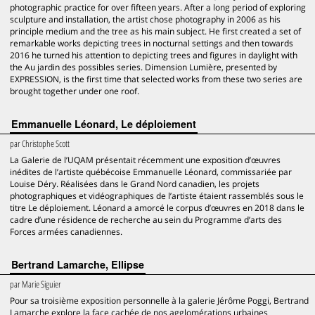
photographic practice for over fifteen years. After a long period of exploring
sculpture and installation, the artist chose photography in 2006 as his
principle medium and the tree as his main subject. He first created a set of
remarkable works depicting trees in nocturnal settings and then towards
2016 he turned his attention to depicting trees and figures in daylight with
the Au jardin des possibles series. Dimension Lumière, presented by
EXPRESSION, is the first time that selected works from these two series are
brought together under one roof.
Emmanuelle Léonard, Le déploiement
par
Christophe Scott
La Galerie de l’UQAM présentait récemment une exposition d’œuvres
inédites de l’artiste québécoise Emmanuelle Léonard, commissariée par
Louise Déry. Réalisées dans le Grand Nord canadien, les projets
photographiques et vidéographiques de l’artiste étaient rassemblés sous le
titre Le déploiement. Léonard a amorcé le corpus d’œuvres en 2018 dans le
cadre d’une résidence de recherche au sein du Programme d’arts des
Forces armées canadiennes.
Bertrand Lamarche, Ellipse
par
Marie Siguier
Pour sa troisième exposition personnelle à la galerie Jérôme Poggi, Bertrand
Lamarche explore la face cachée de nos agglomérations urbaines