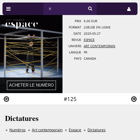
PRIX
6.00 EUR
FORMAT
LISEUSE EN LIGNE
DATE
2020-05-27
REVUE
ESPACE
UNIVERS
ART CONTEMPORAIN
LANGUE
FR
PAYS
CANADA
#125
Dictatures
Numéros
Art contemporain
Espace
Dictatures