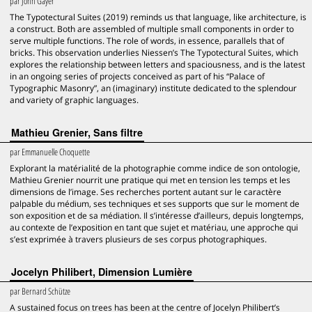
par
John Gayer
The Typotectural Suites (2019) reminds us that language, like architecture, is
a construct. Both are assembled of multiple small components in order to
serve multiple functions. The role of words, in essence, parallels that of
bricks. This observation underlies Niessen’s The Typotectural Suites, which
explores the relationship between letters and spaciousness, and is the latest
in an ongoing series of projects conceived as part of his “Palace of
Typographic Masonry”, an (imaginary) institute dedicated to the splendour
and variety of graphic languages.
Mathieu Grenier, Sans filtre
par
Emmanuelle Choquette
Explorant la matérialité de la photographie comme indice de son ontologie,
Mathieu Grenier nourrit une pratique qui met en tension les temps et les
dimensions de l’image. Ses recherches portent autant sur le caractère
palpable du médium, ses techniques et ses supports que sur le moment de
son exposition et de sa médiation. Il s’intéresse d’ailleurs, depuis longtemps,
au contexte de l’exposition en tant que sujet et matériau, une approche qui
s’est exprimée à travers plusieurs de ses corpus photographiques.
Jocelyn Philibert, Dimension Lumière
par
Bernard Schütze
A sustained focus on trees has been at the centre of Jocelyn Philibert’s