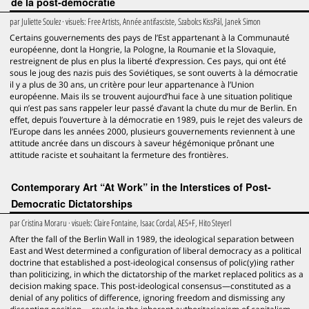
de la post-démocratie
par
Juliette Soulez
· visuels:
Free Artists, Année antifasciste, Szabolcs KissPál, Janek Simon
Certains gouvernements des pays de l’Est appartenant à la Communauté
européenne, dont la Hongrie, la Pologne, la Roumanie et la Slovaquie,
restreignent de plus en plus la liberté d’expression. Ces pays, qui ont été
sous le joug des nazis puis des Soviétiques, se sont ouverts à la démocratie
il y a plus de 30 ans, un critère pour leur appartenance à l’Union
européenne. Mais ils se trouvent aujourd’hui face à une situation politique
qui n’est pas sans rappeler leur passé d’avant la chute du mur de Berlin. En
effet, depuis l’ouverture à la démocratie en 1989, puis le rejet des valeurs de
l’Europe dans les années 2000, plusieurs gouvernements reviennent à une
attitude ancrée dans un discours à saveur hégémonique prônant une
attitude raciste et souhaitant la fermeture des frontières.
Contemporary Art “At Work” in the Interstices of Post-
Democratic Dictatorships
par
Cristina Moraru
· visuels:
Claire Fontaine, Isaac Cordal, AES+F, Hito Steyerl
After the fall of the Berlin Wall in 1989, the ideological separation between
East and West determined a configuration of liberal democracy as a political
doctrine that established a post-ideological consensus of polic(y)ing rather
than politicizing, in which the dictatorship of the market replaced politics as a
decision making space. This post-ideological consensus—constituted as a
denial of any politics of difference, ignoring freedom and dismissing any