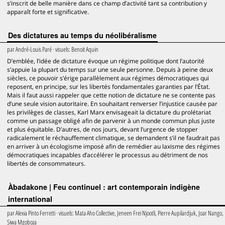
s’inscrit de belle manière dans ce champ d’activité tant sa contribution y
apparaît forte et significative.
Des dictatures au temps du néolibéralisme
par
André-Louis Paré
· visuels:
Benoit Aquin
D’emblée, l’idée de dictature évoque un régime politique dont l’autorité
s’appuie la plupart du temps sur une seule personne. Depuis à peine deux
siècles, ce pouvoir s’érige parallèlement aux régimes démocratiques qui
reposent, en principe, sur les libertés fondamentales garanties par l’État.
Mais il faut aussi rappeler que cette notion de dictature ne se contente pas
d’une seule vision autoritaire. En souhaitant renverser l’injustice causée par
les privilèges de classes, Karl Marx envisageait la dictature du prolétariat
comme un passage obligé afin de parvenir à un monde commun plus juste
et plus équitable. D’autres, de nos jours, devant l’urgence de stopper
radicalement le réchauffement climatique, se demandent s’il ne faudrait pas
en arriver à un écologisme imposé afin de remédier au laxisme des régimes
démocratiques incapables d’accélérer le processus au détriment de nos
libertés de consommateurs.
Àbadakone | Feu continuel : art contemporain indigène
international
par
Alexia Pinto Ferretti
· visuels:
Mata Aho Collective, Jeneen Frei Njootli, Pierre Aupilardjuk, Joar Nango,
Siwa Mgoboza