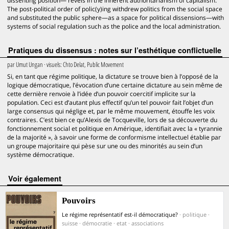
dissenting position— revels in the inherent authoritarianism of capitalism.
The post-political order of polic(y)ing withdrew politics from the social space
and substituted the public sphere—as a space for political dissensions—with
systems of social regulation such as the police and the local administration.
Pratiques du dissensus : notes sur l’esthétique conflictuelle
par
Umut Ungan
· visuels:
Chto Delat, Public Movement
Si, en tant que régime politique, la dictature se trouve bien à l’opposé de la
logique démocratique, l’évocation d’une certaine dictature au sein même de
cette dernière renvoie à l’idée d’un pouvoir coercitif implicite sur la
population. Ceci est d’autant plus effectif qu’un tel pouvoir fait l’objet d’un
large consensus qui néglige et, par le même mouvement, étouffe les voix
contraires. C’est bien ce qu’Alexis de Tocqueville, lors de sa découverte du
fonctionnement social et politique en Amérique, identifiait avec la « tyrannie
de la majorité », à savoir une forme de conformisme intellectuel établie par
un groupe majoritaire qui pèse sur une ou des minorités au sein d’un
système démocratique.
voir également
Pouvoirs
Le régime représentatif est-il démocratique?
· politique ·
suisse · démocratie · etat · associations