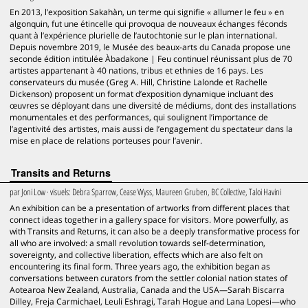
En 2013, l’exposition Sakahàn, un terme qui signifie « allumer le feu » en
algonquin, fut une étincelle qui provoqua de nouveaux échanges féconds
quant à l’expérience plurielle de l’autochtonie sur le plan international.
Depuis novembre 2019, le Musée des beaux-arts du Canada propose une
seconde édition intitulée Àbadakone | Feu continuel réunissant plus de 70
artistes appartenant à 40 nations, tribus et ethnies de 16 pays. Les
conservateurs du musée (Greg A. Hill, Christine Lalonde et Rachelle
Dickenson) proposent un format d’exposition dynamique incluant des
œuvres se déployant dans une diversité de médiums, dont des installations
monumentales et des performances, qui soulignent l’importance de
l’agentivité des artistes, mais aussi de l’engagement du spectateur dans la
mise en place de relations porteuses pour l’avenir.
Transits and Returns
par
Joni Low
· visuels:
Debra Sparrow, Cease Wyss, Maureen Gruben, BC Collective, Taloi Havini
An exhibition can be a presentation of artworks from different places that
connect ideas together in a gallery space for visitors. More powerfully, as
with Transits and Returns, it can also be a deeply transformative process for
all who are involved: a small revolution towards self-determination,
sovereignty, and collective liberation, effects which are also felt on
encountering its final form. Three years ago, the exhibition began as
conversations between curators from the settler colonial nation states of
Aotearoa New Zealand, Australia, Canada and the USA—Sarah Biscarra
Dilley, Freja Carmichael, Leuli Eshragi, Tarah Hogue and Lana Lopesi—who