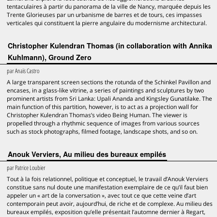
tentaculaires à partir du panorama de la ville de Nancy, marquée depuis les
Trente Glorieuses par un urbanisme de barres et de tours, ces impasses
verticales qui constituent la pierre angulaire du modernisme architectural.
Christopher Kulendran Thomas (in collaboration with Annika
Kuhlmann), Ground Zero
par
Anaïs Castro
A large transparent screen sections the rotunda of the Schinkel Pavillon and
encases, in a glass-like vitrine, a series of paintings and sculptures by two
prominent artists from Sri Lanka: Upali Ananda and Kingsley Gunatilake. The
main function of this partition, however, is to act as a projection wall for
Christopher Kulendran Thomas’s video Being Human. The viewer is
propelled through a rhythmic sequence of images from various sources
such as stock photographs, filmed footage, landscape shots, and so on.
Anouk Verviers, Au milieu des bureaux empilés
par
Patrice Loubier
Tout à la fois relationnel, politique et conceptuel, le travail d’Anouk Verviers
constitue sans nul doute une manifestation exemplaire de ce qu’il faut bien
appeler un « art de la conversation », avec tout ce que cette veine d’art
contemporain peut avoir, aujourd’hui, de riche et de complexe. Au milieu des
bureaux empilés, exposition qu’elle présentait l’automne dernier à Regart,