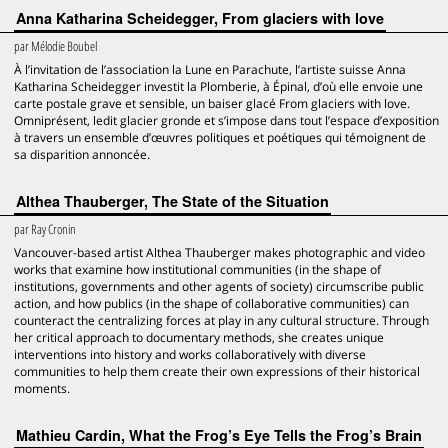
Anna Katharina Scheidegger, From glaciers with love
par
Mélodie Boubel
À l’invitation de l’association la Lune en Parachute, l’artiste suisse Anna
Katharina Scheidegger investit la Plomberie, à Épinal, d’où elle envoie une
carte postale grave et sensible, un baiser glacé From glaciers with love.
Omniprésent, ledit glacier gronde et s’impose dans tout l’espace d’exposition
à travers un ensemble d’œuvres politiques et poétiques qui témoignent de
sa disparition annoncée.
Althea Thauberger, The State of the Situation
par
Ray Cronin
Vancouver-based artist Althea Thauberger makes photographic and video
works that examine how institutional communities (in the shape of
institutions, governments and other agents of society) circumscribe public
action, and how publics (in the shape of collaborative communities) can
counteract the centralizing forces at play in any cultural structure. Through
her critical approach to documentary methods, she creates unique
interventions into history and works collaboratively with diverse
communities to help them create their own expressions of their historical
moments.
Mathieu Cardin, What the Frog’s Eye Tells the Frog’s Brain