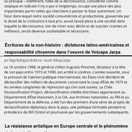
ou presque – indifférent, l’idée de la décroissance, considérée comme
utopique et radicale il n’y a pas si longtemps, occupe une place des plus
importantes parmi celles qui cherchent à penser le futur autrement. Un
futur dans lequel notre société consumériste et productiviste, gouvernée par
le dictat de la croissance à tout prix, aurait laissé place à une société dans
laquelle la décroissance, loin de rimer avec déclin et de susciter craintes et
méfiance, serait devenue souhaitable et nécessaire.
Écritures de la non-histoire : dictatures latino-américaines et
responsabilité citoyenne dans l’oeuvre de Voluspa Jarpa
par
Diogo Rodrigues de Barros
· visuels:
Voluspa Jarpa
Le 16 octobre 1998, le général chilien Augusto Pinochet, dictateur à la tête
de son pays entre 1973 et 1990, est arrêté à Londres. L’année suivante, sous
la pression de l’opinion publique internationale, les États-Unis décident de
déclassifier des milliers de documents concernant le coup d’État de 1973 et
les années sanglantes de répression qui s’en sont suivies. Le Chile
Declassification Project, déclassification inédite d’archives appartenant au
Département d’État étasunien, à la CIA, aux Archives nationales, au FBI et au
Département de la défense, a été l’un des premiers d’une série de projets de
declassification diplomacy dans le pays, une politique formulée pendant la
présidence de Bill Clinton et poursuivie par les gouvernements subséquents.
La résistance artistique en Europe centrale et le phénomène