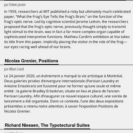
par
Edwin Janzen
In 1959, researchers at MIT published a risky but ultimately much-celebrated
paper, “What the Frog’s Eye Tells the Frog’s Brain,” on the function of the
frog’s optic nerve. Led by cognitive scientist Jerome Lettvin, the researchers
proposed that the frog’s optic nerve, previously thought simply to transmit
light stimuli to the brain, was in fact a far more complex organ capable of
sophisticated interpretive functions. Mathieu Cardin’s exhibition at Vox takes
its title from this paper, implicitly placing the visitor in the role of the frog—
our eyes racing well ahead of our brains.
Nicolas Grenier, Positions
par
Alban Loosli
Le 24 janvier 2020, un événement a marqué la vie artistique à Montréal.
Deux galeries privées d’envergure internationale (Parisian Laundry et
Antoine Ertaskiran) ont fusionné pour ne former qu’une seule et même
entité : la galerie Bradley Ertaskiran, située en lieu et place de l’ancien
Parisian Laundry. Afin d’inaugurer ce nouvel espace culturel, une soirée de
lancement a été organisée. Dans ce contexte, l’une des deux expositions
présentées a retenu notre attention, à savoir l’exposition Positions de
Nicolas Grenier.
Richard Niessen, The Typotectural Suites