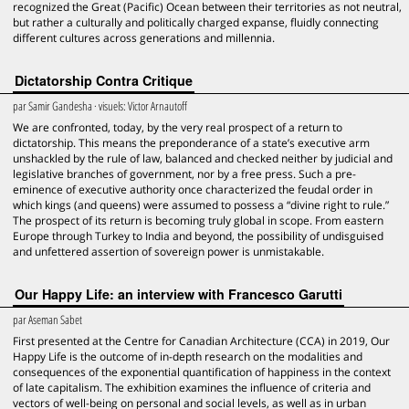
recognized the Great (Pacific) Ocean between their territories as not neutral,
but rather a culturally and politically charged expanse, fluidly connecting
different cultures across generations and millennia.
Dictatorship Contra Critique
par
Samir Gandesha
· visuels:
Victor Arnautoff
We are confronted, today, by the very real prospect of a return to
dictatorship. This means the preponderance of a state’s executive arm
unshackled by the rule of law, balanced and checked neither by judicial and
legislative branches of government, nor by a free press. Such a pre-
eminence of executive authority once characterized the feudal order in
which kings (and queens) were assumed to possess a “divine right to rule.”
The prospect of its return is becoming truly global in scope. From eastern
Europe through Turkey to India and beyond, the possibility of undisguised
and unfettered assertion of sovereign power is unmistakable.
Our Happy Life: an interview with Francesco Garutti
par
Aseman Sabet
First presented at the Centre for Canadian Architecture (CCA) in 2019, Our
Happy Life is the outcome of in-depth research on the modalities and
consequences of the exponential quantification of happiness in the context
of late capitalism. The exhibition examines the influence of criteria and
vectors of well-being on personal and social levels, as well as in urban