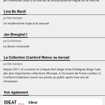
de s’intéresser aussi à la cote de cet artiste plutôt en vogue sur le marché.
Lina Bo Bardi
par
Elien Haentjens
Un modernisme tropical et sensuel
Jan Breughel I
par
Eric Rinckhout
Le dessin renouvelé
La Collection Cranford Retour au bercail
par
Elien Haentjens
Depuis 2011, la curatrice et critique d’art belge Anne Pontégnie dirige l’une
des plus importantes collections d’Europe. A l’occasion de Frieze London, la
Cranford Collection rouvre ses portes au public après trois ans de
rénovation.
voir également
Ideat