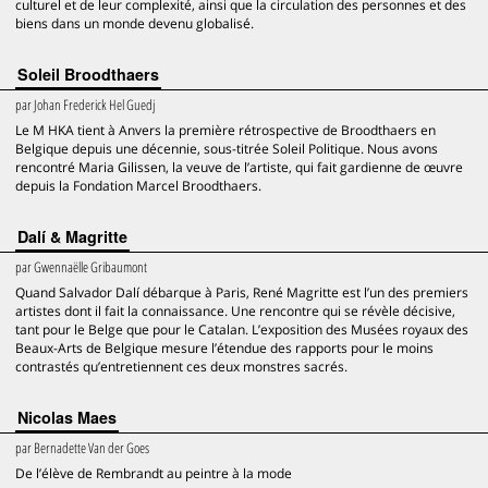
culturel et de leur complexité, ainsi que la circulation des personnes et des
biens dans un monde devenu globalisé.
Soleil Broodthaers
par
Johan Frederick Hel Guedj
Le M HKA tient à Anvers la première rétrospective de Broodthaers en
Belgique depuis une décennie, sous-titrée Soleil Politique. Nous avons
rencontré Maria Gilissen, la veuve de l’artiste, qui fait gardienne de œuvre
depuis la Fondation Marcel Broodthaers.
Dalí & Magritte
par
Gwennaëlle Gribaumont
Quand Salvador Dalí débarque à Paris, René Magritte est l’un des premiers
artistes dont il fait la connaissance. Une rencontre qui se révèle décisive,
tant pour le Belge que pour le Catalan. L’exposition des Musées royaux des
Beaux-Arts de Belgique mesure l’étendue des rapports pour le moins
contrastés qu’entretiennent ces deux monstres sacrés.
Nicolas Maes
par
Bernadette Van der Goes
De l’élève de Rembrandt au peintre à la mode