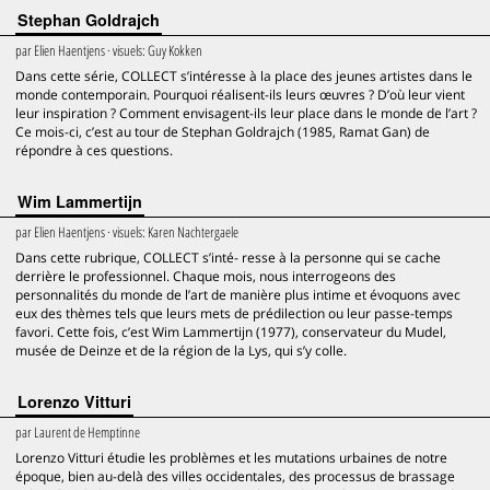
Stephan Goldrajch
par
Elien Haentjens
· visuels:
Guy Kokken
Dans cette série, COLLECT s’intéresse à la place des jeunes artistes dans le
monde contemporain. Pourquoi réalisent-ils leurs œuvres ? D’où leur vient
leur inspiration ? Comment envisagent-ils leur place dans le monde de l’art ?
Ce mois-ci, c’est au tour de Stephan Goldrajch (1985, Ramat Gan) de
répondre à ces questions.
Wim Lammertijn
par
Elien Haentjens
· visuels:
Karen Nachtergaele
Dans cette rubrique, COLLECT s’inté- resse à la personne qui se cache
derrière le professionnel. Chaque mois, nous interrogeons des
personnalités du monde de l’art de manière plus intime et évoquons avec
eux des thèmes tels que leurs mets de prédilection ou leur passe-temps
favori. Cette fois, c’est Wim Lammertijn (1977), conservateur du Mudel,
musée de Deinze et de la région de la Lys, qui s’y colle.
Lorenzo Vitturi
par
Laurent de Hemptinne
Lorenzo Vitturi étudie les problèmes et les mutations urbaines de notre
époque, bien au-delà des villes occidentales, des processus de brassage