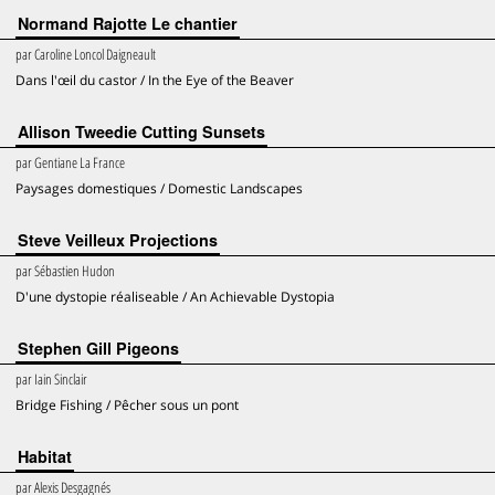
Normand Rajotte Le chantier
par
Caroline Loncol Daigneault
Dans l'œil du castor / In the Eye of the Beaver
Allison Tweedie Cutting Sunsets
par
Gentiane La France
Paysages domestiques / Domestic Landscapes
Steve Veilleux Projections
par
Sébastien Hudon
D'une dystopie réaliseable / An Achievable Dystopia
Stephen Gill Pigeons
par
Iain Sinclair
Bridge Fishing / Pêcher sous un pont
Habitat
par
Alexis Desgagnés