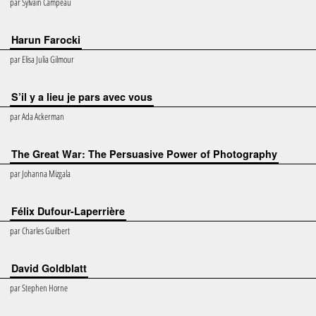
par
Sylvain Campeau
Harun Farocki
par
Elisa Julia Gilmour
S’il y a lieu je pars avec vous
par
Ada Ackerman
The Great War: The Persuasive Power of Photography
par
Johanna Mizgala
Félix Dufour-Laperrière
par
Charles Guilbert
David Goldblatt
par
Stephen Horne