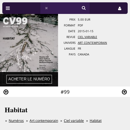
PRIX
5.00 EUR
FORMAT
PDF
DATE
2015-01-15
REVUE
CIEL VARIABLE
UNIVERS
ART CONTEMPORAIN
LANGUE
FR
PAYS
CANADA
#99
Habitat
Numéros
Art contemporain
Ciel variable
Habitat