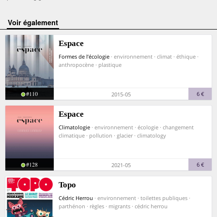
voir également
Espace
Formes de l’écologie
· environnement · climat · éthique ·
anthropocène · plastique
#110
6 €
2015-05
Espace
Climatologie
· environnement · écologie · changement
climatique · pollution · glacier · climatology
#128
6 €
2021-05
Topo
Cédric Herrou
· environnement · toilettes publiques ·
parthénon · règles · migrants · cédric herrou