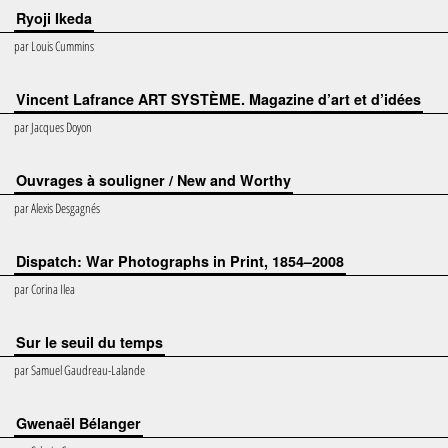
Ryoji Ikeda
par
Louis Cummins
Vincent Lafrance ART SYSTÈME. Magazine d’art et d’idées
par
Jacques Doyon
Ouvrages à souligner / New and Worthy
par
Alexis Desgagnés
Dispatch: War Photographs in Print, 1854–2008
par
Corina Ilea
Sur le seuil du temps
par
Samuel Gaudreau-Lalande
Gwenaël Bélanger