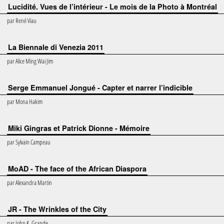
Lucidité. Vues de l’intérieur - Le mois de la Photo à Montréal
par
René Viau
La Biennale di Venezia 2011
par
Alice Ming Wai Jim
Serge Emmanuel Jongué - Capter et narrer l’indicible
par
Mona Hakim
Miki Gingras et Patrick Dionne - Mémoire
par
Sylvain Campeau
MoAD - The face of the African Diaspora
par
Alexandra Martin
JR - The Wrinkles of the City
par
John K. Grande