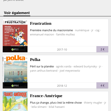
voir également
Frustration
Première manche du macronisme
· numérique · jr · csg ·
emmanuel macron · famille mulliez
#11
2 €
2017-10
Polka
Péril sur la planète
· agnès varda · edward burtynsky · jr ·
yann arthus-bertrand · joel meyerowitz
#44
4 €
2018-12
France-Amérique
Plus ça change, plus c’est la même chose
· thierry mugler · jr
· leïla slimani · bilal hassani