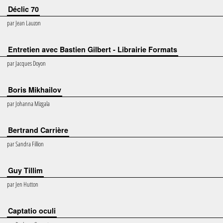
Déclic 70
par
Jean Lauzon
Entretien avec Bastien Gilbert - Librairie Formats
par
Jacques Doyon
Boris Mikhailov
par
Johanna Mizgala
Bertrand Carrière
par
Sandra Fillion
Guy Tillim
par
Jen Hutton
Captatio oculi