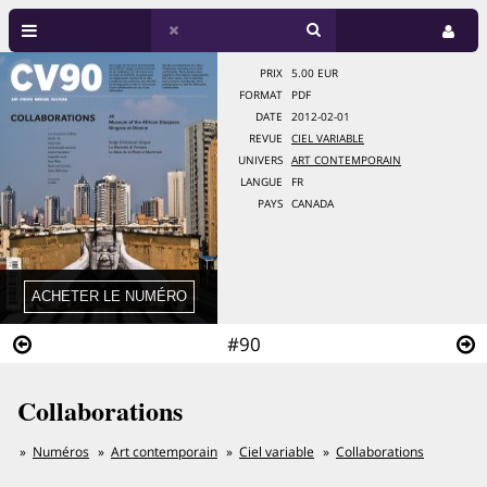
PRIX
5.00 EUR
FORMAT
PDF
DATE
2012-02-01
REVUE
CIEL VARIABLE
UNIVERS
ART CONTEMPORAIN
LANGUE
FR
PAYS
CANADA
#90
Collaborations
Numéros
Art contemporain
Ciel variable
Collaborations