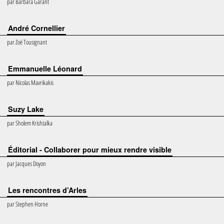
par
Barbara Garant
André Cornellier
par
Zoë Tousignant
Emmanuelle Léonard
par
Nicolas Mavrikakis
Suzy Lake
par
Sholem Krishtalka
Éditorial - Collaborer pour mieux rendre visible
par
Jacques Doyon
Les rencontres d’Arles
par
Stephen Horne