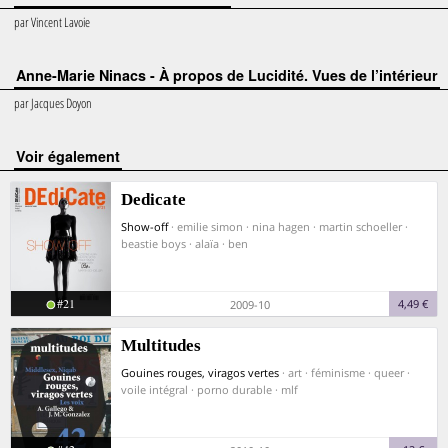
par
Vincent Lavoie
Anne-Marie Ninacs - À propos de Lucidité. Vues de l’intérieur
par
Jacques Doyon
voir également
Dedicate
Show-off
· emilie simon · nina hagen · martin schoeller ·
beastie boys · alaïa · ben
#21
4,49 €
2009-10
Multitudes
Gouines rouges, viragos vertes
· art · féminisme · queer ·
voile intégral · porno durable · mlf