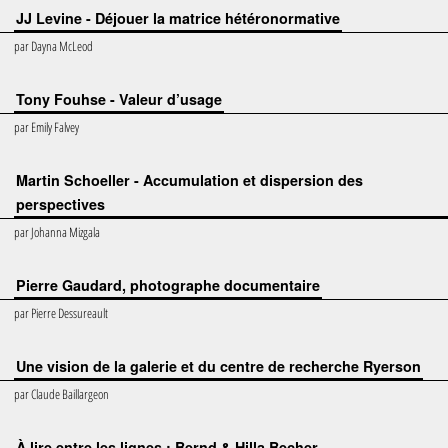
JJ Levine - Déjouer la matrice hétéronormative
par
Dayna McLeod
Tony Fouhse - Valeur d’usage
par
Emily Falvey
Martin Schoeller - Accumulation et dispersion des
perspectives
par
Johanna Mizgala
Pierre Gaudard, photographe documentaire
par
Pierre Dessureault
Une vision de la galerie et du centre de recherche Ryerson
par
Claude Baillargeon
À lire entre les lignes : Bernd & Hilla Becher