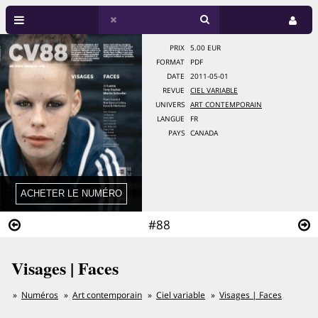
PRIX
5.00 EUR
FORMAT
PDF
DATE
2011-05-01
REVUE
CIEL VARIABLE
UNIVERS
ART CONTEMPORAIN
LANGUE
FR
PAYS
CANADA
#88
Visages | Faces
Numéros
Art contemporain
Ciel variable
Visages | Faces