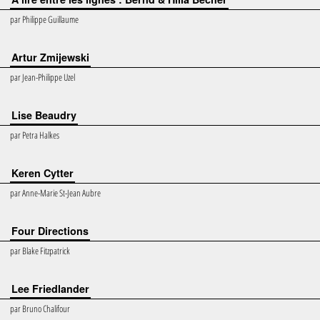
par
Philippe Guillaume
Artur Zmijewski
par
Jean-Philippe Uzel
Lise Beaudry
par
Petra Halkes
Keren Cytter
par
Anne-Marie St-Jean Aubre
Four Directions
par
Blake Fitzpatrick
Lee Friedlander
par
Bruno Chalifour