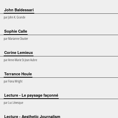
John Baldessari
par
John K. Grande
Sophie Calle
par
Marianne Cloutier
Corine Lemieux
par
Anne-Marie St-Jean Aubre
Terrance Houle
par
Fiona Wright
Lecture - Le paysage façonné
par
Luc Lévesque
Lecture - Aesthetic Journalism